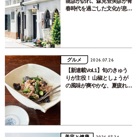
龍彦が訪れ、森見登美彦が青
春時代を過ごした文化が息づ
く居場所。
グルメ
2026.07.26
【新連載Vol.1】旬のきゅう
りが主役！ 山椒としょうが
の風味が爽やかな、夏疲れを
癒す10分おかず
美容と健康