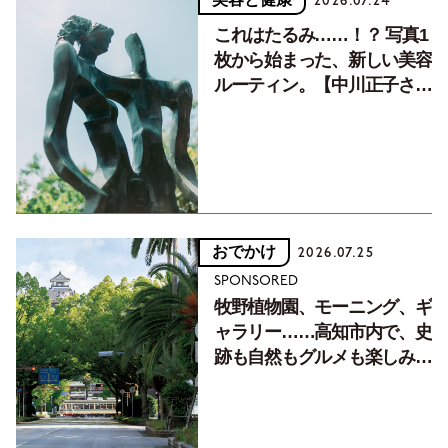
2026.07.24
これはたるみ……！？ 写真1
枚から始まった、新しい美容
ルーティン。【中川正子さん
フォトエッセイVol.2】
おでかけ
2026.07.25
SPONSORED
牧野植物園、モーニング、ギ
ャラリー……高知市内で、史
跡も自然もグルメも楽しみ尽
くす！【地元の本屋さんとつ
くった町歩きガイド／高知編
Part1】