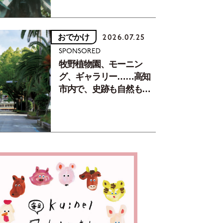
おでかけ
2026.07.25
SPONSORED
牧野植物園、モーニン
グ、ギャラリー……高知
市内で、史跡も自然もグ
ルメも楽しみ尽くす！
【地元の本屋さんとつく
った町歩きガイド／高知
編Part1】