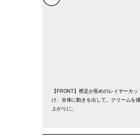
【FRONT】襟足が長めのレイヤーカ
【SIDE】レッドオレンジのカラーは
【BACK】ピンタレストやSNSを参考
アイライナーなどメイクもオレンジ系
け、全体に動きを出して。クリームを
より個性的な印象に。
イルを探しているそう。
ーディネートを完成。
上がりに。