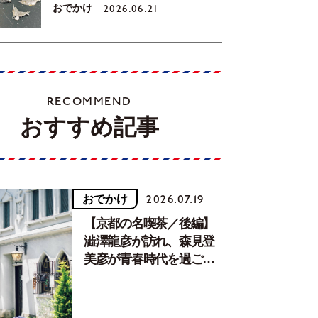
おでかけ
2026.06.21
RECOMMEND
おすすめ記事
おでかけ
2026.07.19
【京都の名喫茶／後編】
澁澤龍彦が訪れ、森見登
美彦が青春時代を過ごし
た文化が息づく居場所。