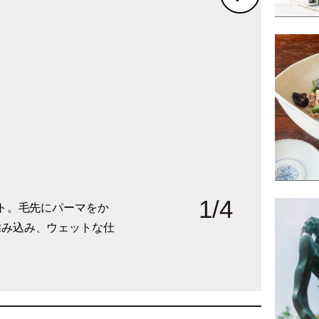
1
/
4
ット。毛先にパーマをか
、光によって濃淡を生み、
に、積極的に新しいスタ
でまとめて、トータルコ
揉み込み、ウェットな仕