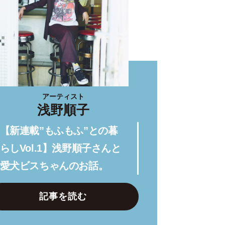
アーティスト
浅野順子
【新連載”もふもふ”との暮
らしVol.1】浅野順子さんと
愛犬ビスちゃんのお話。
記事を読む