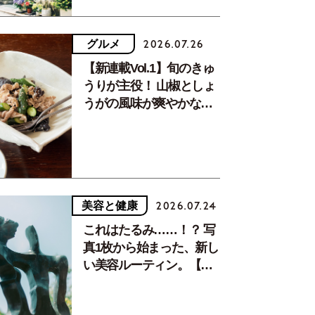
グルメ
2026.07.26
【新連載Vol.1】旬のきゅ
うりが主役！ 山椒としょ
うがの風味が爽やかな、
夏疲れを癒す10分おかず
美容と健康
2026.07.24
これはたるみ……！？ 写
真1枚から始まった、新し
い美容ルーティン。【中
川正子さんフォトエッセ
イVol.2】