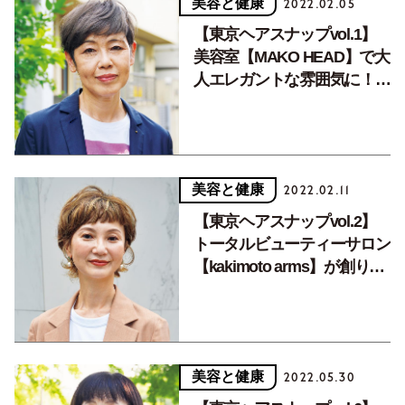
美容と健康
2022.02.05
【東京ヘアスナップvol.1】
美容室【MAKO HEAD】で大
人エレガントな雰囲気に！そ
の美しさを維持するための秘
訣とは。
美容と健康
2022.02.11
【東京ヘアスナップvol.2】
トータルビューティーサロン
【kakimoto arms】が創り出
す、周りと差がつく個性派ハ
イライトカラー。
美容と健康
2022.05.30