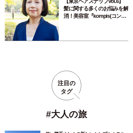
【東京ヘアスナップvol.6】
髪に関する多くのお悩みを解
消！美容室『kompis(コンピ
ス）』で叶う、新しい自分と
の出会い。
注目の
タグ
#大人の旅