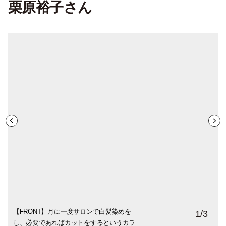
栗原裕子さん
【FRONT】月に一度サロンで白髪染めを
【SIDE】コンディショナーとヘアパックを
【BACK】毛先にゆるめのパーマをかけ、
1
/
3
し、必要であればカットをするというカラ
それぞれ一日おきに、頭皮美容液でマッサ
軽さのあるニュアンスを楽しんでいます。