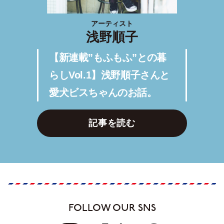
アーティスト
浅野順子
【新連載”もふもふ”との暮
らしVol.1】浅野順子さんと
愛犬ビスちゃんのお話。
記事を読む
FOLLOW OUR SNS