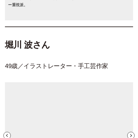
ー重視派。
ージをするなどこまめなホームケアでいつ
もツヤ ツヤ。
堀川 波さん
49歳／イラストレーター・手工芸作家