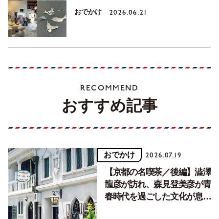
おでかけ
2026.06.21
RECOMMEND
おすすめ記事
おでかけ
2026.07.19
【京都の名喫茶／後編】澁澤
龍彦が訪れ、森見登美彦が青
春時代を過ごした文化が息づ
く居場所。