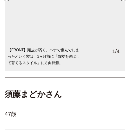
【FRONT】頭皮が弱く、ヘナで傷んでしま
【SIDE】ブリーチしてハイ&ローライトを
【BACK】ヘアの悩みはつきず、低刺激の
ゴムをずらしてアレンジしたまとめ髪。素
1
/
4
ったという髪は、3ヶ月前に「白髪を伸ばし
入れ、白髪が出てきても気にならないカラ
シャンプーやサプリなどいろいろ試してい
敵な籐のアクセサリーは堀川さんの作品。
て育てるスタイル」に方向転換。
ーに。
るそう。
須藤まどかさん
47歳