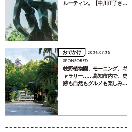
ルーティン。【中川正子さん
フォトエッセイVol.2】
おでかけ
2026.07.25
SPONSORED
牧野植物園、モーニング、ギ
ャラリー……高知市内で、史
跡も自然もグルメも楽しみ尽
くす！【地元の本屋さんとつ
くった町歩きガイド／高知編
Part1】