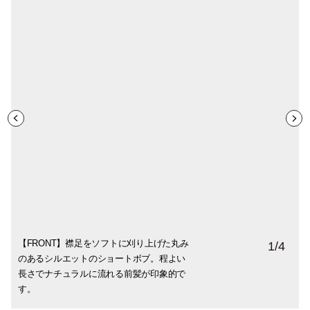
【FRONT】襟足をソフトに刈り上げた丸み
【SIDE】半年に一度ストレートパーマ、4
【BACK】ヘアケアにはなるべく負担の少
バンドカラーの白シャツで首周りすっき
1
/
4
のあるシルエットのショートボブ。程よい
ヶ月に一度、ヘアカラーをしてスタイルキ
ない、自然由来の「N.」を愛用中。
り。イヤーアクセサリーは欠かせないアイ
長さでナチュラルに流れる前髪が印象的で
ープ。
テム。
す。