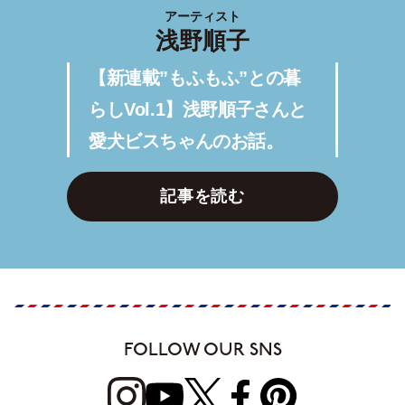
アーティスト
浅野順子
【新連載”もふもふ”との暮
らしVol.1】浅野順子さんと
愛犬ビスちゃんのお話。
記事を読む
FOLLOW OUR SNS