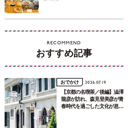
RECOMMEND
おすすめ記事
おでかけ
2026.07.19
【京都の名喫茶／後編】澁澤
龍彦が訪れ、森見登美彦が青
春時代を過ごした文化が息づ
く居場所。