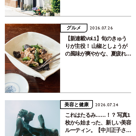
グルメ
2026.07.26
【新連載Vol.1】旬のきゅう
りが主役！ 山椒としょうが
の風味が爽やかな、夏疲れを
癒す10分おかず
美容と健康
2026.07.24
これはたるみ……！？ 写真1
枚から始まった、新しい美容
ルーティン。【中川正子さん