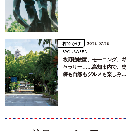
フォトエッセイVol.2】
おでかけ
2026.07.25
SPONSORED
牧野植物園、モーニング、ギ
ャラリー……高知市内で、史
跡も自然もグルメも楽しみ尽
くす！【地元の本屋さんとつ
くった町歩きガイド／高知編
Part1】