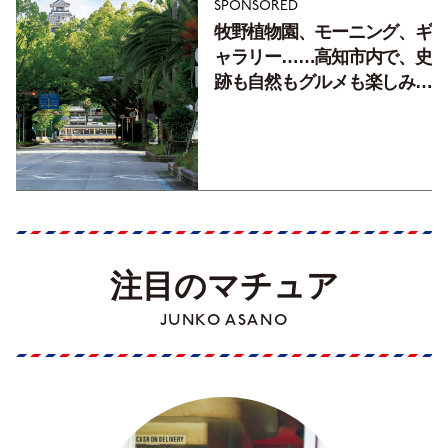
SPONSORED
牧野植物園、モーニング、ギ
ャラリー……高知市内で、史
跡も自然もグルメも楽しみ尽
くす！【地元の本屋さんとつ
くった町歩きガイド／高知編
Part1】
注目のマチュア
JUNKO ASANO