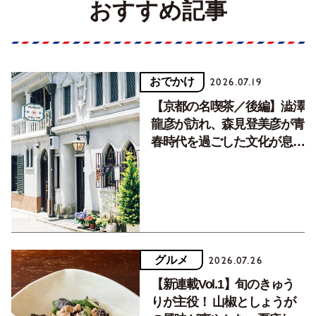
おすすめ記事
おでかけ
2026.07.19
【京都の名喫茶／後編】澁澤
龍彦が訪れ、森見登美彦が青
春時代を過ごした文化が息づ
く居場所。
グルメ
2026.07.26
【新連載Vol.1】旬のきゅう
りが主役！ 山椒としょうが