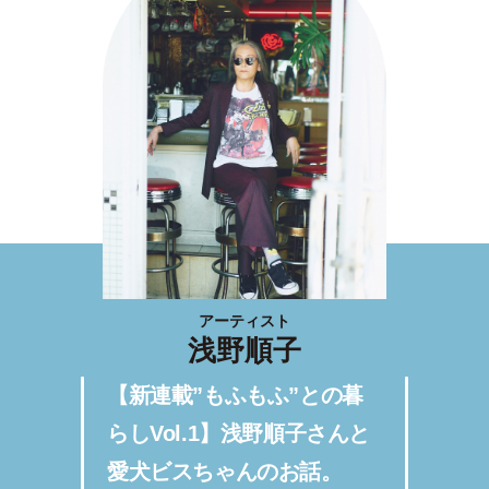
アーティスト
浅野順子
【新連載”もふもふ”との暮
らしVol.1】浅野順子さんと
愛犬ビスちゃんのお話。