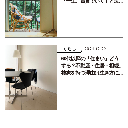
「一生、賃貸でいく」と決め
た理由。【メロウライフ】
くらし
2024.12.22
60代以降の「住まい」どう
する？不動産・住居・相続。
棲家を持つ理由は生き方に向
き合うきっかけに【メロウラ
イフ】