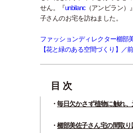
せん。
『
unbilanc
（アンビラン）
子さんのお宅を訪ねました。
ファッションディレクター櫛部
【花と緑のある空間づくり】／
目 次
毎日欠かさず植物に触れ、
櫛部美佐子さん宅の間取り