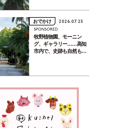
おでかけ
2026.07.25
SPONSORED
牧野植物園、モーニン
グ、ギャラリー……高知
市内で、史跡も自然もグ
ルメも楽しみ尽くす！
【地元の本屋さんとつく
った町歩きガイド／高知
編Part1】