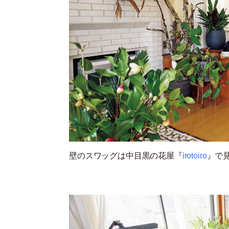
壁のスワッグは中目黒の花屋『
irotoiro
』
で