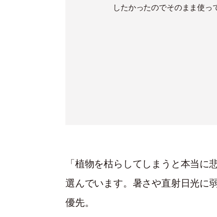
したかったのでそのまま使っ
て。「以前は東京
きに。近くの農産
つ」
「植物を枯らしてしまうと本当に
選んでいます。暑さや直射日光に
優先。