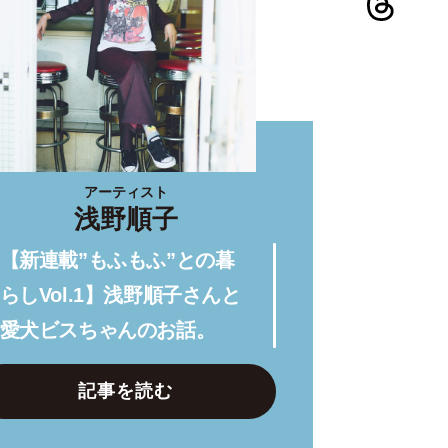
アーティスト
浅野順子
【新連載”もふもふ”との暮
らしVol.1】浅野順子さんと
愛犬ビスちゃんのお話。
記事を読む