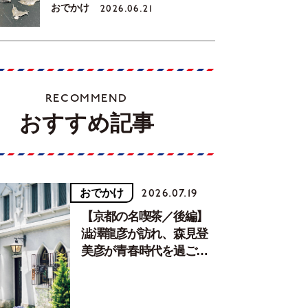
おでかけ
2026.06.21
コンポートも作ってみたい」
RECOMMEND
おすすめ記事
おでかけ
2026.07.19
【京都の名喫茶／後編】
澁澤龍彦が訪れ、森見登
美彦が青春時代を過ごし
た文化が息づく居場所。