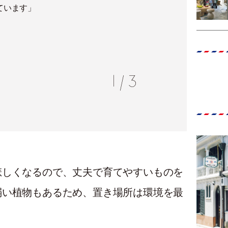
ています」
今年は
1
/
3
悲しくなるので、丈夫で育てやすいものを
弱い植物もあるため、置き場所は環境を最