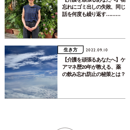
忘れにゴミ出しの失敗、同じ
話を何度も繰り返す……
「あれ？何か変？」と感じた
ら
生き方
2022.09.10
【介護を頑張るあなたへ】ケ
アマネ歴20年が教える、薬
の飲み忘れ防止の秘策とは？