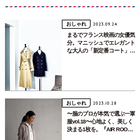
おしゃれ
2023.09.24
まるでフランス映画の女優気
分。マニッシュでエレガント
な大人の「新定番コート」2
選
おしゃれ
2023.10.28
〜服のプロが本気で選ぶ一軍
服vol.18〜心地よく、美しく
決まる1枚を。『AIR ROOM
PRODUCTS』のヴィンテー