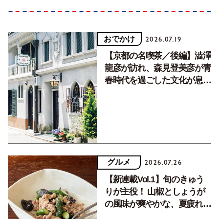
おでかけ
2026.07.19
【京都の名喫茶／後編】澁澤
龍彦が訪れ、森見登美彦が青
春時代を過ごした文化が息づ
く居場所。
グルメ
2026.07.26
【新連載Vol.1】旬のきゅう
りが主役！ 山椒としょうが
の風味が爽やかな、夏疲れを
癒す10分おかず