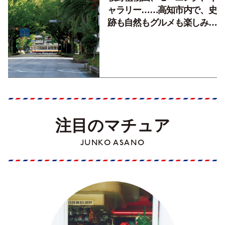
ャラリー……高知市内で、史
跡も自然もグルメも楽しみ尽
くす！【地元の本屋さんとつ
くった町歩きガイド／高知編
Part1】
注目のマチュア
JUNKO ASANO