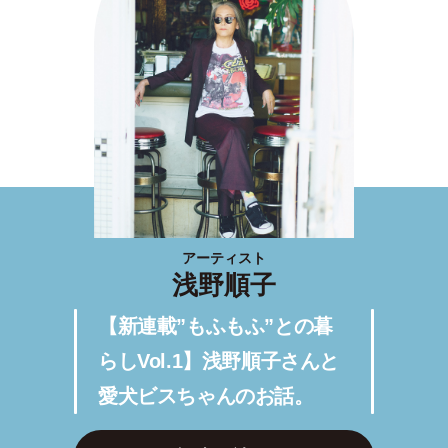
アーティスト
浅野順子
【新連載”もふもふ”との暮
らしVol.1】浅野順子さんと
愛犬ビスちゃんのお話。