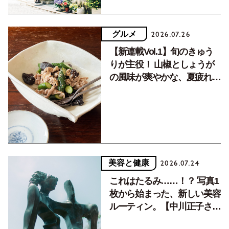
グルメ
2026.07.26
【新連載Vol.1】旬のきゅう
りが主役！ 山椒としょうが
の風味が爽やかな、夏疲れを
癒す10分おかず
美容と健康
2026.07.24
これはたるみ……！？ 写真1
枚から始まった、新しい美容
ルーティン。【中川正子さん
フォトエッセイVol.2】