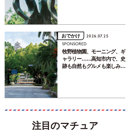
おでかけ
2026.07.25
SPONSORED
牧野植物園、モーニング、ギ
ャラリー……高知市内で、史
跡も自然もグルメも楽しみ尽
くす！【地元の本屋さんとつ
くった町歩きガイド／高知編
Part1】
注目のマチュア