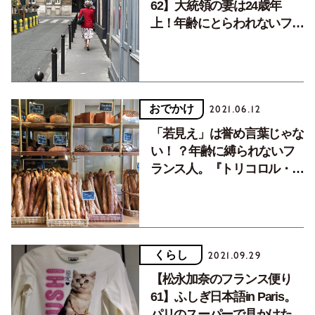
62】大統領の妻は24歳年
上！年齢にとらわれないフラ
ンスの自由な愛について。
おでかけ
2021.06.12
「若見え」は誉め言葉じゃな
い！ ？年齢に縛られないフ
ランス人。『トリコロル・パ
リ』の2人が語るフランス人
のこと。
くらし
2021.09.29
【松永加奈のフランス便り
61】ふしぎ日本語in Paris。
パリのスーパーで見かけた