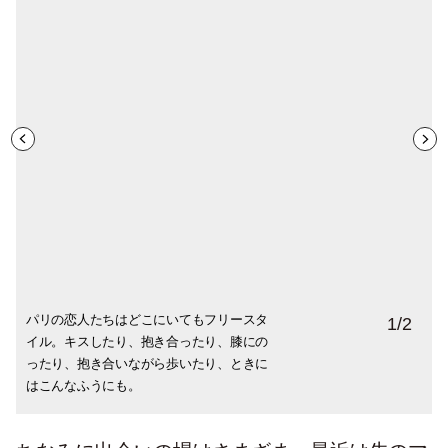
パリの恋人たちはどこにいてもフリースタ
パリがロマンチックだったり華やかに見え
1
/
2
イル。キスしたり、抱き合ったり、膝にの
るのは、きっと人々の愛情表現が豊かなこ
ったり、抱き合いながら歩いたり、ときに
とも一つの理由かも。街がピンクや赤のイ
はこんなふうにも。
メージ、ありませんか？