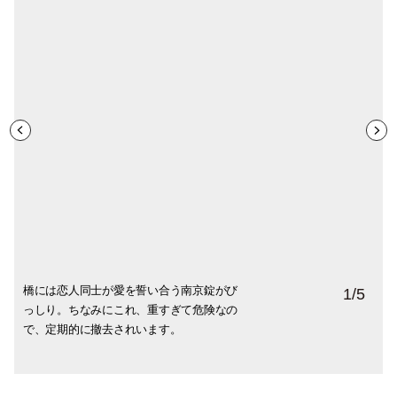
橋には恋人同士が愛を誓い合う南京錠がび
フランス大統領の妻は、24歳年上の恩師と
歩いていると、突然目の前のカップルが立
モンマルトルにある観光名所「ジュテーム
壁一面に300以上の言語で愛の言葉が綴られ
1
/
5
っしり。ちなみにこれ、重すぎて危険なの
いうのは有名な話。夫人は元夫と離婚した
ち止まって熱いラブシーンを繰り広げるこ
の壁」。世界中の恋人たちの聖地になれば
ています。日本語の「愛しています」（Je
で、定期的に撤去されいます。
翌年、当時54歳でマクロンと再婚。今から
とはよくあります。本当にいきなりなので
と、アーティストが製作したもの。
t’aime）も見えますね。
14年前のことです。
何度ぶつかったことか。