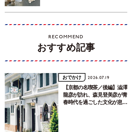
RECOMMEND
おすすめ記事
おでかけ
2026.07.19
【京都の名喫茶／後編】澁澤
龍彦が訪れ、森見登美彦が青
春時代を過ごした文化が息づ
く居場所。