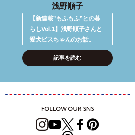
浅野順子
【新連載”もふもふ”との暮
らしVol.1】浅野順子さんと
愛犬ビスちゃんのお話。
記事を読む
FOLLOW OUR SNS