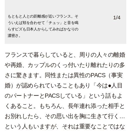
もともと人との距離感が近いフランス。そ
華やかさ、美しさ、芳醇な香りのバラが大
マッチングサイトだけでなく、いわゆる
グッズのモチーフにも使われる
1
/
4
ういえば頬を合わせて「チュッ」と音を鳴
好きなフランス人。情熱的な雰囲気は、バ
「ナンパ」もまだまだ現役。そこに年齢差
「AMOUR」。グラスに描かれたり、カゴ
らすビズも日本人からしてみればかなりの
レンタインや誕生日に恋人へ贈る花として
など全然気にする様子がないことにもびっ
バッグに刺繍されたり。愛する人のことは
濃密さ。
好まれるのも納得。
くりします。
「MON AMOUR（モナムール）」。
フランスで暮らしていると、周りの人々の離婚
や再婚、カップルのくっ付いたり離れたりの多
さに驚きます。同性または異性のPACS（事実
婚）が認められていることもあり「今は●人目
のパートナーとPACSしている」という話もよ
くあること。もちろん、長年連れ添った相手と
お別れしたら、その思い出を胸に生きて行く…
という人もいますが、それは重要なことではな