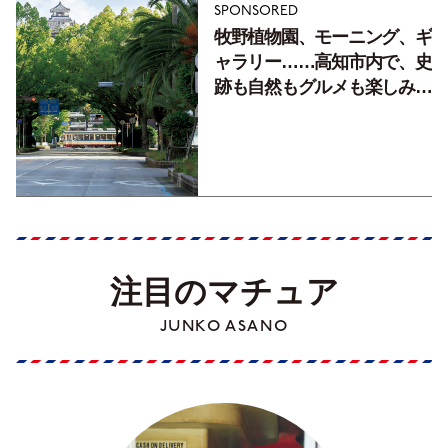
SPONSORED
牧野植物園、モーニング、ギ
ャラリー……高知市内で、史
跡も自然もグルメも楽しみ尽
くす！【地元の本屋さんとつ
くった町歩きガイド／高知編
Part1】
注目のマチュア
JUNKO ASANO