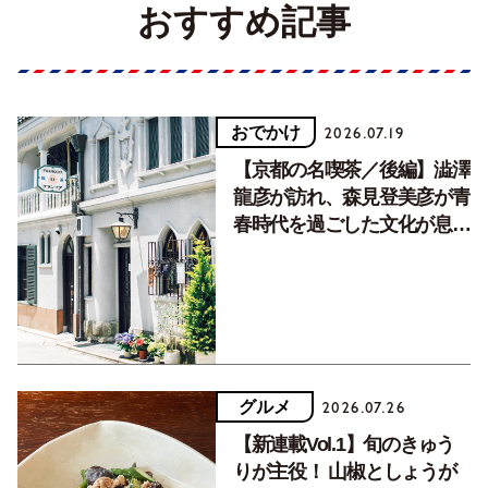
おすすめ記事
おでかけ
2026.07.19
【京都の名喫茶／後編】澁澤
龍彦が訪れ、森見登美彦が青
春時代を過ごした文化が息づ
く居場所。
グルメ
2026.07.26
【新連載Vol.1】旬のきゅう
りが主役！ 山椒としょうが