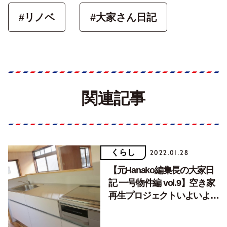
#リノベ
#大家さん日記
関連記事
くらし
2022.01.28
【元Hanako編集長の大家日
記 一号物件編 vol.9】空き家
再生プロジェクトいよいよ完
結。ご近所では「女神」と呼
ばれて。