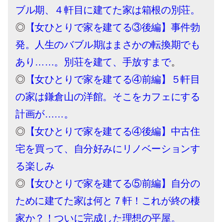
ブル期、４軒目に建てた家は箱根の別荘。
◎
【女ひとりで家を建てる③後編】事件勃
発。人生のバブル期はまさかの転換期でも
あり……。別荘を建て、手放すまで
。
◎
【女ひとりで家を建てる④前編】５軒目
の家は鎌倉山の洋館。そこをカフェにする
計画が……。
◎
【女ひとりで家を建てる④後編】中古住
宅を買って、自分好みにリノベーションす
る楽しみ
◎
【女ひとりで家を建てる⑤前編】自分の
ために建てた家は何と７軒！これが終の棲
家か？！ついに完成した理想の平屋。