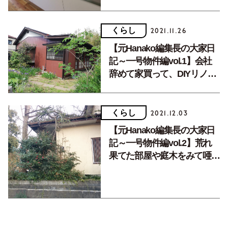
くらし
2021.11.26
【元Hanako編集長の大家日
記～一号物件編vol.1】会社
辞めて家買って、DIYリノベ
の大家さんをしています。
くらし
2021.12.03
【元Hanako編集長の大家日
記～一号物件編vol.2】荒れ
果てた部屋や庭木をみて唖
然、残置物の処分で苦戦しま
した。