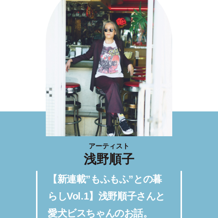
アーティスト
浅野順子
【新連載”もふもふ”との暮
らしVol.1】浅野順子さんと
愛犬ビスちゃんのお話。