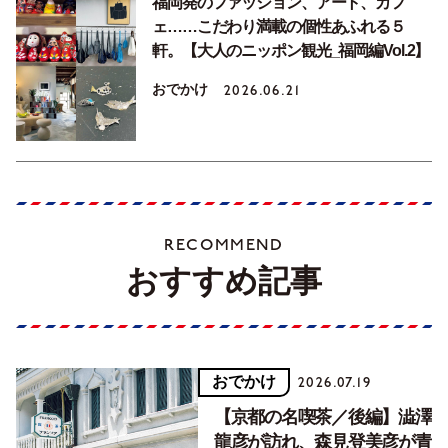
福岡発のファッション、アート、カフ
ェ……こだわり満載の個性あふれる５
軒。【大人のニッポン観光_福岡編Vol.2】
おでかけ
2026.06.21
RECOMMEND
おすすめ記事
おでかけ
2026.07.19
【京都の名喫茶／後編】澁澤
龍彦が訪れ、森見登美彦が青