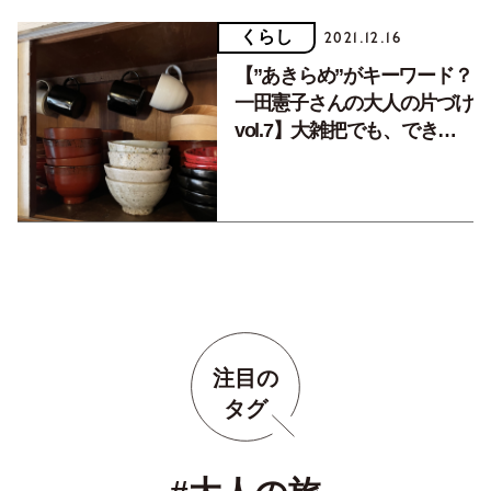
くらし
2021.12.16
【”あきらめ”がキーワード？
一田憲子さんの大人の片づけ
vol.7】大雑把でも、できる
方法を見つけてみる
注目の
タグ