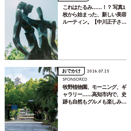
これはたるみ……！？ 写真1
枚から始まった、新しい美容
ルーティン。【中川正子さん
フォトエッセイVol.2】
おでかけ
2026.07.25
SPONSORED
牧野植物園、モーニング、ギ
ャラリー……高知市内で、史
跡も自然もグルメも楽しみ尽
くす！【地元の本屋さんとつ
くった町歩きガイド／高知編
Part1】