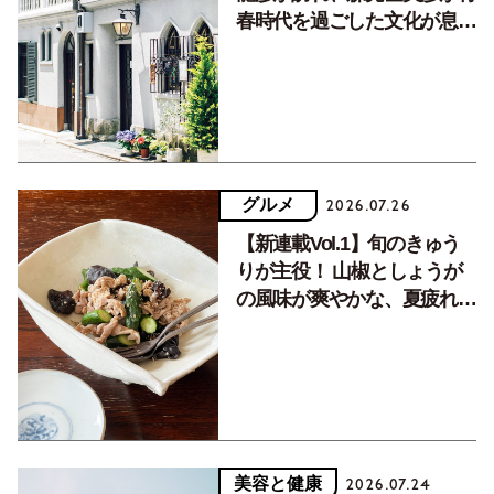
春時代を過ごした文化が息づ
く居場所。
グルメ
2026.07.26
【新連載Vol.1】旬のきゅう
りが主役！ 山椒としょうが
の風味が爽やかな、夏疲れを
癒す10分おかず
美容と健康
2026.07.24