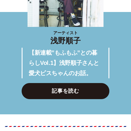
アーティスト
浅野順子
【新連載”もふもふ”との暮
らしVol.1】浅野順子さんと
愛犬ビスちゃんのお話。
記事を読む