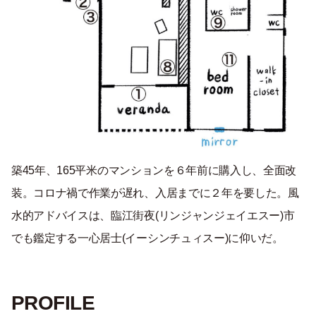
築
45
年、
165
平米のマンションを６年前に購入し、全面改
装。コロナ禍で作業が遅れ、入居までに２年を要した。風
水的アドバイスは、臨江街夜(
リンジャンジェイエスー
)市
でも鑑定する一心居士(
イーシンチュィスー
)に仰いだ。
PROFILE