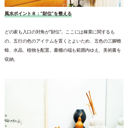
風水ポイント８：“財位”を整える
どの家も入口の対角が
“
財位
”
。ここには稼業に関するも
の、五行の色のアイテムを置くとよいため、五色の三腳蟾
蜍、水晶、植物を配置。書棚の端も範囲内ゆえ、美術書を
収納。