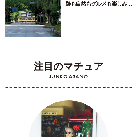
跡も自然もグルメも楽しみ尽
くす！【地元の本屋さんとつ
くった町歩きガイド／高知編
Part1】
注目のマチュア
JUNKO ASANO