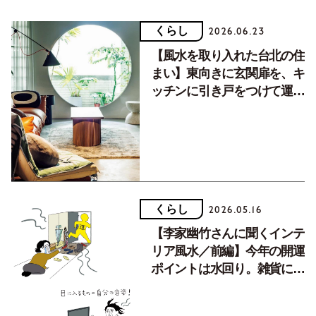
くらし
2026.06.23
【風水を取り入れた台北の住
まい】東向きに玄関扉を、キ
ッチンに引き戸をつけて運を
呼び込む！／前編
くらし
2026.05.16
【李家幽竹さんに聞くインテ
リア風水／前編】今年の開運
ポイントは水回り。雑貨にも
こだわると吉。