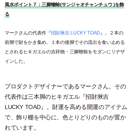
風水ポイント７：三腳蟾蜍(サンジャオチャンチュウ
)を飾
る
マークさんの代表作『
招財揪吉
LUCKY TOAD
』。２本の
前脚で財をかき集め、１本の後脚でその流出を食い止める
とされるヒキガエルの吉祥物・三腳蟾蜍をモダンにリデザ
インした。
プロダクトデザイナーであるマークさん。その
代表作は三本脚のヒキガエル『招財揪吉
LUCKY TOAD
』。財運を高める開運のアイテム
で、飾り棚を中心に、色とりどりのものが置か
れています。