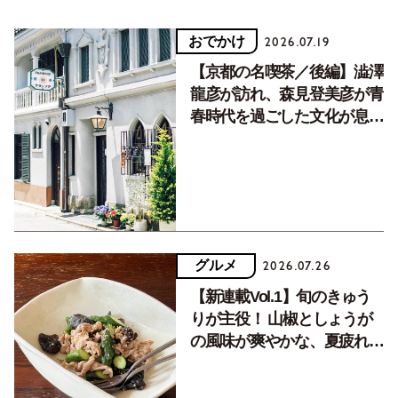
おでかけ
2026.07.19
【京都の名喫茶／後編】澁澤
龍彦が訪れ、森見登美彦が青
春時代を過ごした文化が息づ
く居場所。
グルメ
2026.07.26
【新連載Vol.1】旬のきゅう
りが主役！ 山椒としょうが
の風味が爽やかな、夏疲れを
癒す10分おかず