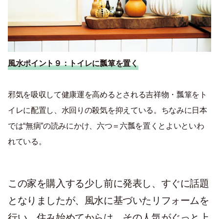
風水ポイント９：トイレに瓢箪を置く
邪気を吸収して健康運を高めるとされる吉祥物・瓢箪をト
イレに配置し、水回りの殺気を抑えている。ちなみに日本
では
“
無病
”
の読みにかけ、六つ＝六瓢を置くとよいといわ
れている。
この家を購入する少し前に発表し、すぐに話題
となりましたが、風水に基づいたリフォームを
行い、住み始めてからは、その人気がぐっと上