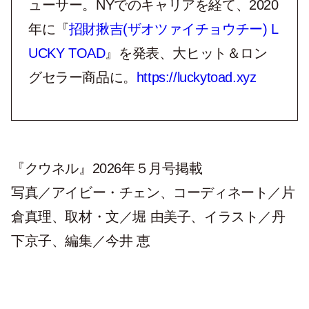
ューサー。
NY
でのキャリアを経て、
2020
年に『
招財揪吉(
ザオツァイチョウチー
)
L
UCKY TOAD
』を発表、大ヒット＆ロン
グセラー商品に。
https://luckytoad.xyz
『クウネル』2026年５月号掲載
写真／アイビー・チェン、コーディネート／片
倉真理、取材・文／堀 由美子、イラスト／丹
下京子、編集／今井 恵