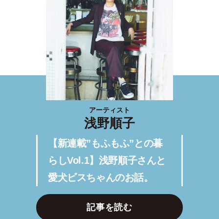
アーティスト
浅野順子
【新連載”もふもふ”との暮
らしVol.1】浅野順子さんと
愛犬ビスちゃんのお話。
記事を読む