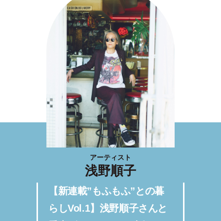
アーティスト
浅野順子
【新連載”もふもふ”との暮
らしVol.1】浅野順子さんと