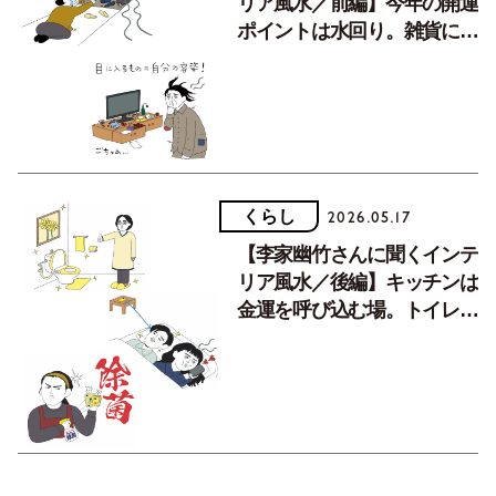
リア風水／前編】今年の開運
ポイントは水回り。雑貨にも
こだわると吉。
くらし
2026.05.17
【李家幽竹さんに聞くインテ
リア風水／後編】キッチンは
金運を呼び込む場。トイレや
洗面所はパステルカラーに。