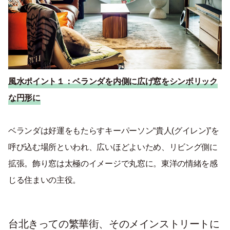
風水ポイント１：
ベランダを内側に広げ窓をシンボリック
な円形に
ベランダは好運をもたらすキーパーソン
“
貴人(
グイレン
)
”
を
呼び込む場所といわれ、広いほどよいため、リビング側に
拡張。飾り窓は太極のイメージで丸窓に。東洋の情緒を感
じる住まいの主役。
台北きっての繁華街、そのメインストリートに