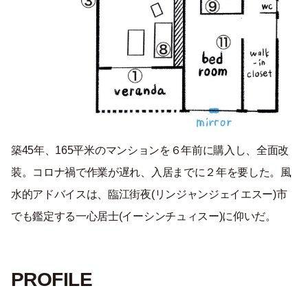
築
45
年、
165
平米のマンションを６年前に購入し、全面改
装。コロナ禍で作業が遅れ、入居までに２年を要した。風
水的アドバイスは、臨江街夜(
リンジャンジェイエスー
)市
でも鑑定する一心居士(
イーシンチュィスー
)に仰いだ。
PROFILE