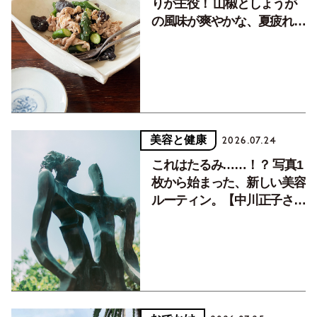
りが主役！ 山椒としょうが
の風味が爽やかな、夏疲れを
癒す10分おかず
美容と健康
2026.07.24
これはたるみ……！？ 写真1
枚から始まった、新しい美容
ルーティン。【中川正子さん
フォトエッセイVol.2】