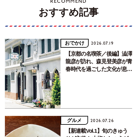
RECOMMEND
おすすめ記事
おでかけ
2026.07.19
【京都の名喫茶／後編】澁澤
龍彦が訪れ、森見登美彦が青
春時代を過ごした文化が息づ
く居場所。
グルメ
2026.07.26
【新連載Vol.1】旬のきゅう