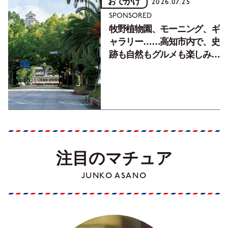
おでかけ
2026.07.25
SPONSORED
牧野植物園、モーニング、ギ
ャラリー……高知市内で、史
跡も自然もグルメも楽しみ尽
くす！【地元の本屋さんとつ
くった町歩きガイド／高知編
Part1】
注目のマチュア
JUNKO ASANO