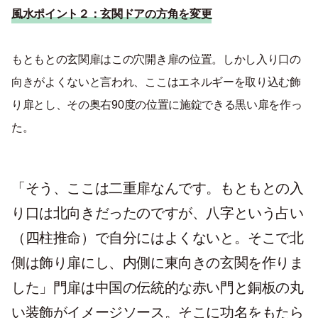
風水ポイント２：
玄関ドアの方角を変更
もともとの玄関扉はこの穴開き扉の位置。しかし入り口の
向きがよくないと言われ、ここはエネルギーを取り込む飾
り扉とし、その奥右
90
度の位置に施錠できる黒い扉を作っ
た。
「そう、ここは二重扉なんです。もともとの入
り口は北向きだったのですが、八字という占い
（四柱推命）で自分にはよくないと。そこで北
側は飾り扉にし、内側に東向きの玄関を作りま
した」門扉は中国の伝統的な赤い門と銅板の丸
い装飾がイメージソース。そこに功名をもたら