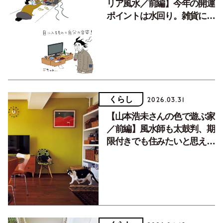
リア風水／前編】今年の開運
ポイントは水回り。雑貨にも
こだわると吉。
くらし
2026.03.31
【山本浩未さんの色で遊ぶ家
／前編】風水師も太鼓判、期
限付きでも住みたいと思えた
明るいインテリア