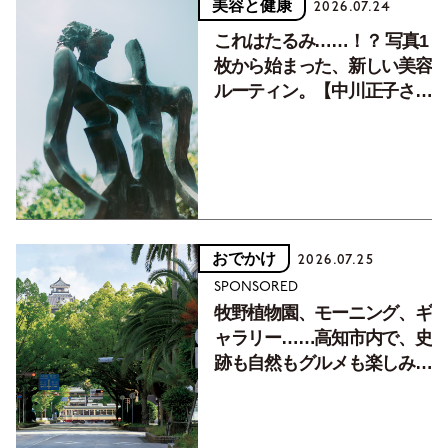
美容と健康
2026.07.24
これはたるみ……！？ 写真1
枚から始まった、新しい美容
ルーティン。【中川正子さん
フォトエッセイVol.2】
おでかけ
2026.07.25
SPONSORED
牧野植物園、モーニング、ギ
ャラリー……高知市内で、史
跡も自然もグルメも楽しみ尽
くす！【地元の本屋さんとつ
くった町歩きガイド／高知編
Part1】