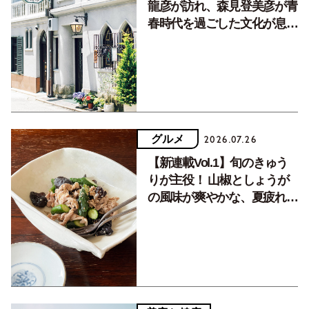
龍彦が訪れ、森見登美彦が青
春時代を過ごした文化が息づ
く居場所。
グルメ
2026.07.26
【新連載Vol.1】旬のきゅう
りが主役！ 山椒としょうが
の風味が爽やかな、夏疲れを
癒す10分おかず