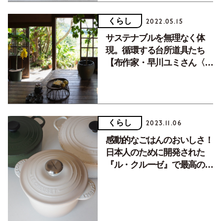
くらし
2022.05.15
サステナブルを無理なく体
現。循環する台所道具たち
【布作家・早川ユミさん〈旅
を感じるレシピ〉vol.3】
くらし
2023.11.06
感動的なごはんのおいしさ！
日本人のために開発された
『ル・クルーゼ』で最高の炊
飯を