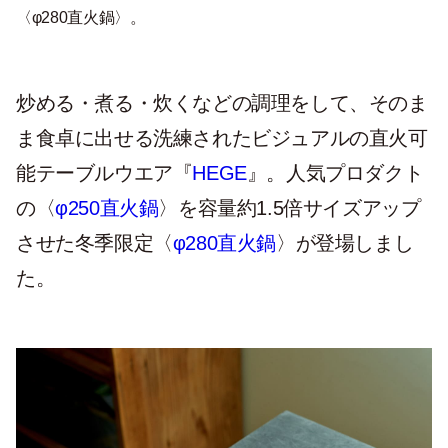
〈φ280直火鍋〉。
炒める・煮る・炊くなどの調理をして、そのま
ま食卓に出せる洗練されたビジュアルの直火可
能テーブルウエア『
HEGE
』。人気プロダクト
の〈
φ250直火鍋
〉を容量約1.5倍サイズアップ
させた冬季限定〈
φ280直火鍋
〉が登場しまし
た。