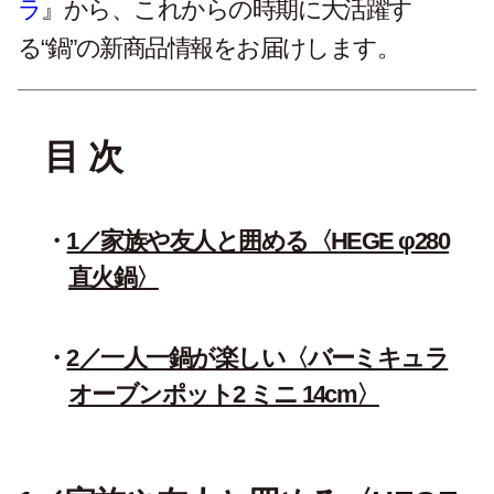
ラ
』から、これからの時期に大活躍す
る“鍋”の新商品情報をお届けします。
目 次
1／家族や友人と囲める〈HEGE φ280
直火鍋〉
2／一人一鍋が楽しい〈バーミキュラ
オーブンポット2 ミニ 14cm〉