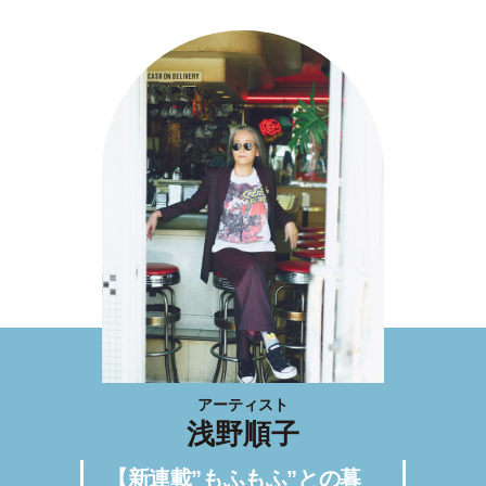
アーティスト
浅野順子
【新連載”もふもふ”との暮