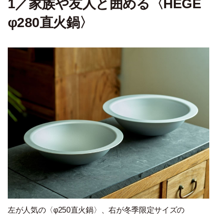
1／家族や友人と囲める〈HEGE
φ280直火鍋〉
左が人気の〈φ250直火鍋〉、右が冬季限定サイズの