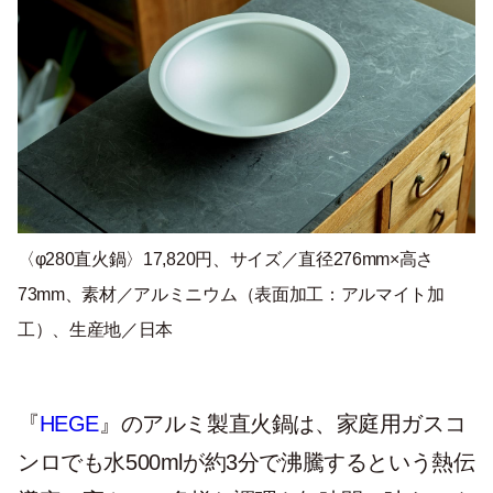
〈
φ280直火鍋〉17,820円、サイズ／直径276mm×高さ
73mm、素材／アルミニウム（表面加工：アルマイト加
工）、生産地／日本
『
HEGE
』のアルミ製直火鍋は、家庭用ガスコ
ンロでも水500mlが約3分で沸騰するという熱伝