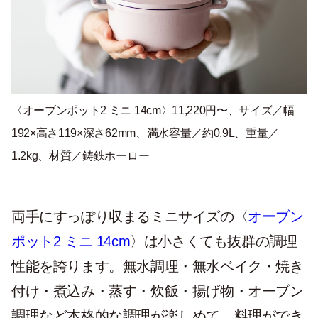
〈オーブンポット2 ミニ 14cm〉
11,220円〜、サイズ／幅
192×高さ119×深さ62mm、満水容量／約0.9L、重量／
1.2kg、材質／鋳鉄ホーロー
両手にすっぽり収まるミニサイズの〈
オーブン
ポット2 ミニ 14cm
〉は小さくても抜群の調理
性能を誇ります。無水調理・無水ベイク・焼き
付け・煮込み・蒸す・炊飯・揚げ物・オーブン
調理など本格的な調理が楽しめて、料理ができ