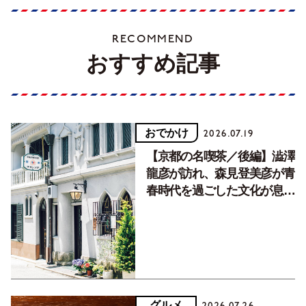
RECOMMEND
おすすめ記事
おでかけ
2026.07.19
【京都の名喫茶／後編】澁澤
龍彦が訪れ、森見登美彦が青
春時代を過ごした文化が息づ
く居場所。
グルメ
2026.07.26