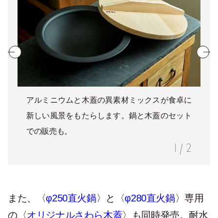
アルミニウムと木蓋の異素材ミックスが食卓に
新しい風景をもたらします。鍋と木蓋のセット
での販売も。
1
/
2
また、〈
φ250直火鍋
〉と〈
φ280直火鍋
〉専用
の〈
オリジナルさわら木蓋
〉も同時発売。耐水