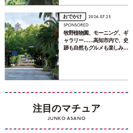
おでかけ
2026.07.25
SPONSORED
牧野植物園、モーニング、ギ
ャラリー……高知市内で、史
跡も自然もグルメも楽しみ尽
くす！【地元の本屋さんとつ
くった町歩きガイド／高知編
Part1】
注目のマチュア
JUNKO ASANO