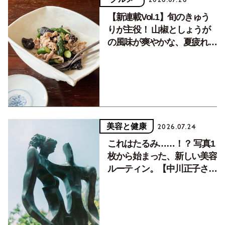
【新連載Vol.1】旬のきゅう
りが主役！ 山椒としょうが
の風味が爽やかな、夏疲れを
癒す10分おかず
美容と健康
2026.07.24
これはたるみ……！？ 写真1
枚から始まった、新しい美容
ルーティン。【中川正子さん
フォトエッセイVol.2】