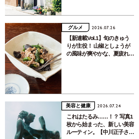
グルメ
2026.07.26
【新連載Vol.1】旬のきゅう
りが主役！ 山椒としょうが
の風味が爽やかな、夏疲れを
癒す10分おかず
美容と健康
2026.07.24
これはたるみ……！？ 写真1
枚から始まった、新しい美容
ルーティン。【中川正子さん