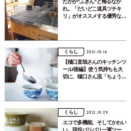
たかが”ふきん”と侮るなか
れ。「だいどこ道具ツチキ
リ」がオススメする優秀なふ
きん３選。
くらし
2021.10.16
【樋口直哉さんのキッチンツ
ール/後編】使う気持ちも大
切に、樋口さん流「ちょうど
いい」道具達。
くらし
2021.10.29
エコで多機能、そしてかわい
い。現役バリバリ一軍ツー