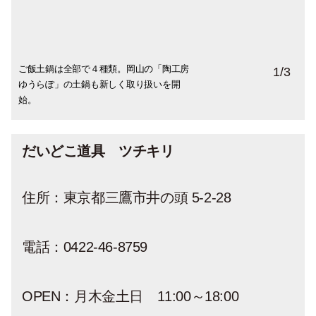
ご飯土鍋は全部で４種類。岡山の「陶工房
高知で作陶している小坂明さんのごはん茶
土鍋炊飯の詳しい説明書もあり。
1
/
3
ゆうらぽ」の土鍋も新しく取り扱いを開
碗も入荷。このお茶碗は土切さんも愛用し
始。
ているもの。
だいどこ道具 ツチキリ
住所：東京都三鷹市井の頭 5-2-28
電話：0422-46-8759
OPEN：月木金土日 11:00～18:00