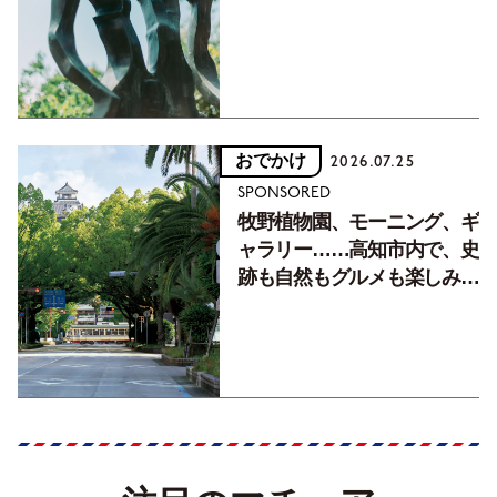
フォトエッセイVol.2】
おでかけ
2026.07.25
SPONSORED
牧野植物園、モーニング、ギ
ャラリー……高知市内で、史
跡も自然もグルメも楽しみ尽
くす！【地元の本屋さんとつ
くった町歩きガイド／高知編
Part1】