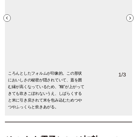
ころんとしたフォルムが印象的。この形状
しっかり沸騰すると糊が出てくる。それが
鍋底にくっつかないから、最後の一粒まで
1
/
3
においしさの秘密が隠されていて、蓋を囲
鍋蓋をぐるりと一周したら火を止めて20分
おいしく食べられるのも、この土鍋の優れ
む縁が高くなっているため、”糊”が上がって
ほど蒸らす。
た点。
きても吹きこぼれないうえ、しばらくする
と米に引き戻されて米を包み込むためつや
つやふっくらと炊きあがる。