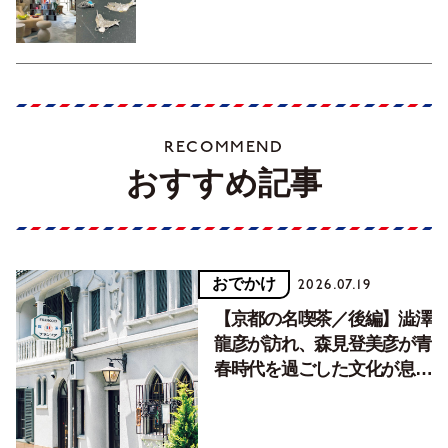
RECOMMEND
おすすめ記事
おでかけ
2026.07.19
【京都の名喫茶／後編】澁澤
龍彦が訪れ、森見登美彦が青
春時代を過ごした文化が息づ
く居場所。