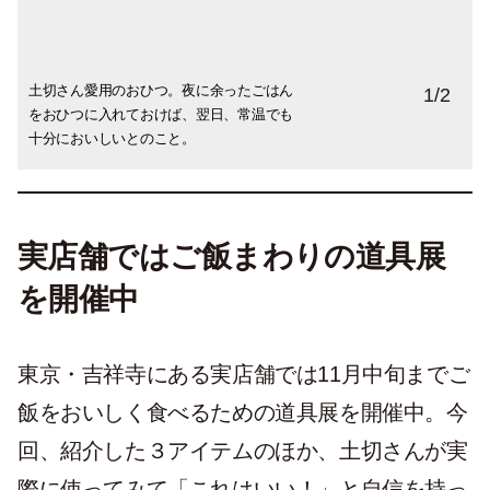
土切さん愛用のおひつ。夜に余ったごはん
おひつは２サイズで色は３種類。ぽってり
1
/
2
をおひつに入れておけば、翌日、常温でも
とした釉薬が温かな雰囲気。
十分においしいとのこと。
実店舗ではご飯まわりの道具展
を開催中
東京・吉祥寺にある実店舗では11月中旬までご
飯をおいしく食べるための道具展を開催中。今
回、紹介した３アイテムのほか、土切さんが実
際に使ってみて「これはいい！」と自信を持っ