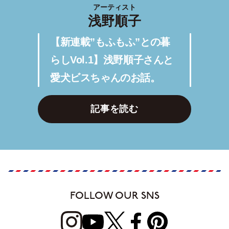
アーティスト
浅野順子
【新連載”もふもふ”との暮
らしVol.1】浅野順子さんと
愛犬ビスちゃんのお話。
記事を読む
FOLLOW OUR SNS