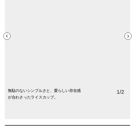
無駄のないシンプルさと、愛らしい存在感
グリーンは残念ながら在庫10個ほどで、そ
1
/
2
が合わさったライスカップ。
のあとは廃盤となるそう。気になる方はお
早めに（写真右のステンレス製も現在は廃
盤）。