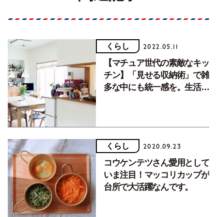
くらし
2022.05.11
【マチュア世代の素敵なキッ
チン】「見せる収納術」で雑
多な中にも統一感を。生活道
具店『B・B・B POTTERS』
店主・石井風子さん
くらし
2020.09.23
コウケンテツさん愛用として
いま注目！マッコリカップが
台所で大活躍なんです。