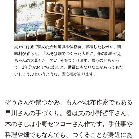
納戸には旅で集めた台所道具や保存食、収穫したお米や、調
味料がずらり。「みそは畑でつくった大豆に、畑の師匠やえ
ちゃんの大豆もたして1年分をつくります。買うのとちがっ
て、1年分がおうちにあると、備蓄にもなりなにがあってもだ
いじょうぶというような、安心感があります」
ぞうきんや鍋つかみ、もんぺは布作家でもある
早川さんの手づくり。器は夫の小野哲平さん、
木のさじは小野セツローさん作です。手仕事や
料理や畑でもなんでも、つくることが身近にあ