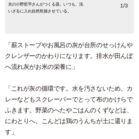
夫の小野哲平さんがつくる器。いつも、洗
上から時計回りに、育てたへちまでつくっ
薪のお風呂の灰は、クレンザーや肥料にも
1
/
3
いざるに入れ自然乾燥させている。
たタワシ、亀の子たわし、スクレーパー、
なって、自然に還ってくれる。
洗剤なしで洗い物ができるガラ紡生地のび
わこふきんとエコたわし。
「薪ストーブやお風呂の灰が台所のせっけんや
クレンザーのかわりになります。排水が田んぼ
へ流れ灰がお米の栄養に」
「これが灰の循環です。水を汚さないため、カ
レーなどもスクレーパーでとって布のかけらで
ふきます。野菜のへたやごはんのくずなどは、
にわとりへ。こんどは鶏のうんちが土に還りま
す」