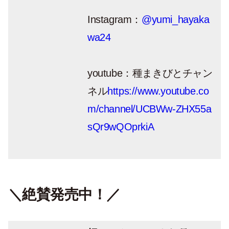
Instagram：
@yumi_hayaka
wa24
youtube：種まきびとチャン
ネル
https://www.youtube.co
m/channel/UCBWw-ZHX55a
sQr9wQOprkiA
＼絶賛発売中！／