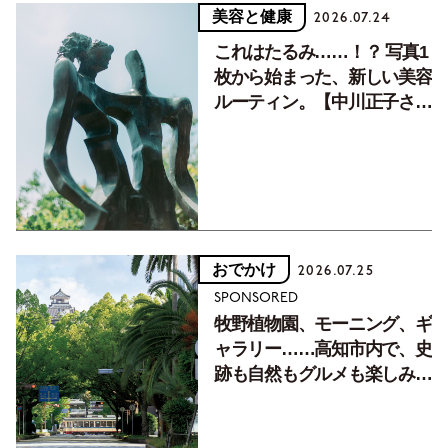
美容と健康
2026.07.24
これはたるみ……！？ 写真1
枚から始まった、新しい美容
ルーティン。【中川正子さん
フォトエッセイVol.2】
おでかけ
2026.07.25
SPONSORED
牧野植物園、モーニング、ギ
ャラリー……高知市内で、史
跡も自然もグルメも楽しみ尽
くす！【地元の本屋さんとつ
くった町歩きガイド／高知編