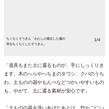
ちくちくぞうきん「わたしの着古した服の
手づくりの木のさじ「テッペイの父、セツ
床が食卓になるパッカマー「タイ人が頭や
ユミさん手作りの畑もんぺ「スカートのし
1
/
4
布をちくちくしたぞうきん」
ローさんの手仕事とタイの山岳少数民族の
腰に巻いたり、赤ちゃんを抱っこしたり、
たにもんぺの重ねばきをするのは、虫や蛇
手仕事」
タオルがわりにつかう布」
よけ」
「道具もまた土に還るものが、手にしっくりき
ます。木のへらやへちまのタワシ、クバのうち
わ。土ものの器やもんぺなどつかいやすいもの
も、やがて、土に還る素材が安心です」
「土ものの器を洗いあげたあとは、竹かごにい