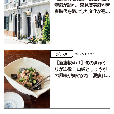
龍彦が訪れ、森見登美彦が青
春時代を過ごした文化が息づ
く居場所。
グルメ
2026.07.26
【新連載Vol.1】旬のきゅう
りが主役！ 山椒としょうが
の風味が爽やかな、夏疲れを
癒す10分おかず