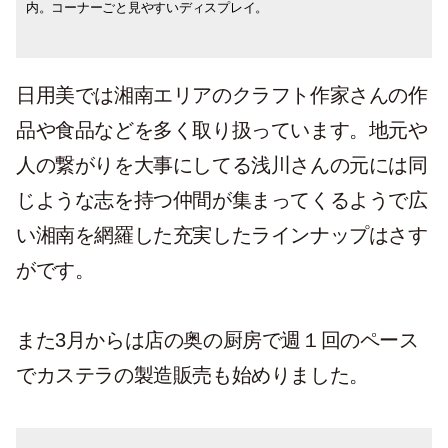
内。コーナーごと見やすいディスプレイ。
の什器もどれもぴったりとはまっています
納のお手本になります。
の緑も絵画のようでタイムスリップしたよ
が新しく買った什器はないんだとか。
うな気分になります。
日用美では湘南エリアのクラフト作家さんの作
品や食品などを多く取り扱っています。地元や
人の繋がりを大事にしてる浅川さんの元には同
じような志を持つ仲間が集まってくるようで広
い湘南を網羅した充実したラインナップはさす
がです。
また3月からは店の奥の厨房で週１回のペース
でカステラの製造販売も始めりました。