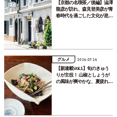
【京都の名喫茶／後編】澁澤
龍彦が訪れ、森見登美彦が青
春時代を過ごした文化が息づ
く居場所。
グルメ
2026.07.26
【新連載Vol.1】旬のきゅう
りが主役！ 山椒としょうが
の風味が爽やかな、夏疲れを
癒す10分おかず