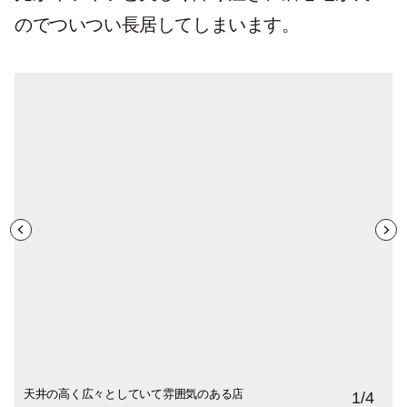
のでついつい長居してしまいます。
天井の高く広々としていて雰囲気のある店
鎌倉の時から使っている大谷石の什器。他
ディスプレイのバランスが絶妙で見せる収
洋館の大きな窓はそのまま使われいて、庭
1
/
4