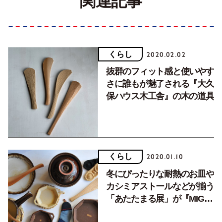
関連記事
くらし
2020.02.02
抜群のフィット感と使いやす
さに誰もが魅了される『大久
保ハウス木工舎』の木の道具
くらし
2020.01.10
冬にぴったりな耐熱のお皿や
カシミアストールなどが揃う
「あたたまる展」が『MIGO
LABO』で開催