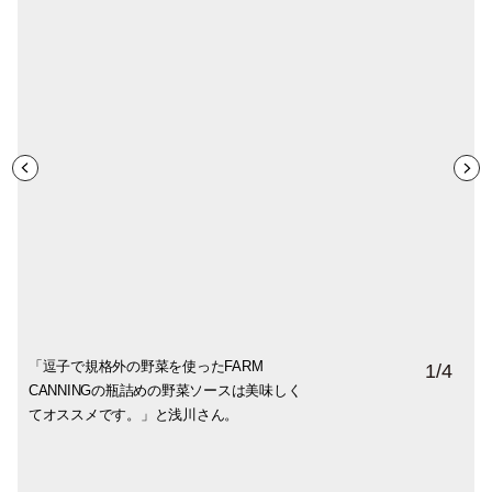
「逗子で規格外の野菜を使ったFARM
秋谷海岸近くでギャラリーショップ
カステラは食材にもこだわり九州かあ取り
帰宅後、自宅にてコーヒーのお供に頂いた
1
/
4
CANNINGの瓶詰めの野菜ソースは美味しく
KURAKURA storehouseを営む陶芸作家・白
寄せている玉子の味を存分に味わえます。
カステラ。しっとりとした食感に控えめの
てオススメです。」と浅川さん。
倉恵美さんの天使のオブジェがステンドグ
パッケージは温かみのある浅川さんの手書
甘さで玉子の美味しさが際立ちます。
ラスのからの光を受けて宙に舞う姿は幻想
きの文字。
的です。