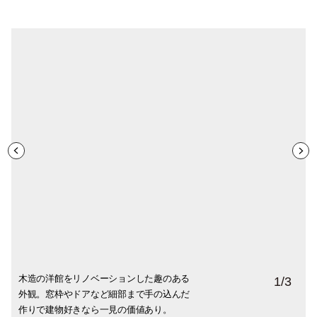
木造の洋館をリノベーションした趣のある
穏やかな空気感の流れる日用美。浅川さん
浅川さんの愛用している大嶋櫻子さんのか
1
/
3
外観。窓枠やドアなど細部まで手の込んだ
の柔らかな接客に癒されます。
すみ草ピアスは日用美の人気アイテムの一
作りで建物好きなら一見の価値あり。
つです。