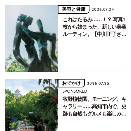
美容と健康
2026.07.24
これはたるみ……！？ 写真1
枚から始まった、新しい美容
ルーティン。【中川正子さん
フォトエッセイVol.2】
おでかけ
2026.07.25
SPONSORED
牧野植物園、モーニング、ギ
ャラリー……高知市内で、史
跡も自然もグルメも楽しみ尽
くす！【地元の本屋さんとつ
くった町歩きガイド／高知編