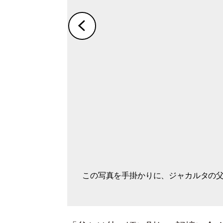
この写真を手掛かりに、ジャカルタの
アルバムには幼いころを知る貴重な記
親族に巡り合って以降、定期的にジャ