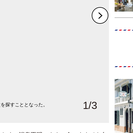
1
/
3
父を探すこととなった。
録千。
カルタを訪ねている。