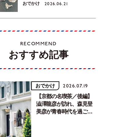
おでかけ
2026.06.21
RECOMMEND
おすすめ記事
おでかけ
2026.07.19
【京都の名喫茶／後編】
澁澤龍彦が訪れ、森見登
美彦が青春時代を過ごし
た文化が息づく居場所。