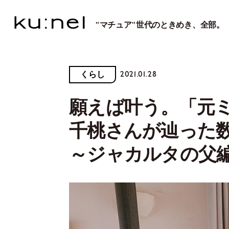
"マチュア"世代のときめき、全部。
2021.01.28
くらし
願えば叶う。「元
千桃さんが辿った
～ジャカルタの父