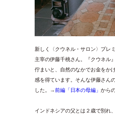
新しく〈クウネル・サロン〉プレ
主宰の伊藤千桃さん。『クウネル
佇まいと、自然のなかでお金をか
感を得ています。そんな伊藤さん
した。→
前編「日本の母編」
から
インドネシアの父とは２歳で別れ