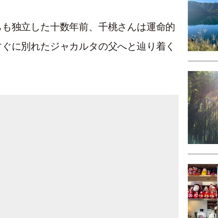
ちも独立した十数年前、千桃さんは運命的
すぐに別れたジャカルタの父へと辿り着く