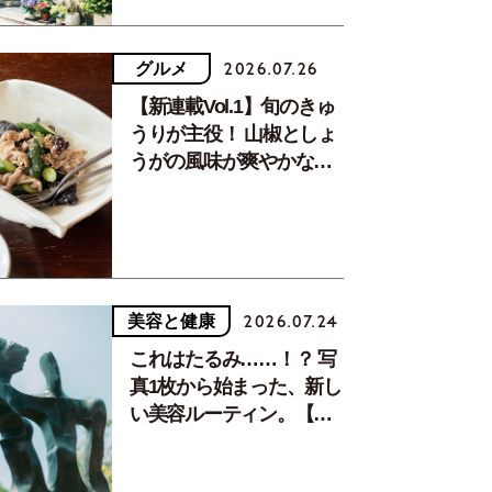
グルメ
2026.07.26
【新連載Vol.1】旬のきゅ
うりが主役！ 山椒としょ
うがの風味が爽やかな、
夏疲れを癒す10分おかず
美容と健康
2026.07.24
これはたるみ……！？ 写
真1枚から始まった、新し
い美容ルーティン。【中
川正子さんフォトエッセ
イVol.2】