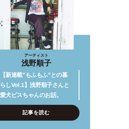
アーティスト
浅野順子
【新連載”もふもふ”との暮
らしVol.1】浅野順子さんと
愛犬ビスちゃんのお話。
記事を読む