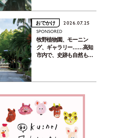
おでかけ
2026.07.25
SPONSORED
牧野植物園、モーニン
グ、ギャラリー……高知
市内で、史跡も自然もグ
ルメも楽しみ尽くす！
【地元の本屋さんとつく
った町歩きガイド／高知
編Part1】