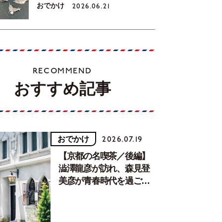
おでかけ
2026.06.21
RECOMMEND
おすすめ記事
おでかけ
2026.07.19
【京都の名喫茶／後編】
澁澤龍彦が訪れ、森見登
美彦が青春時代を過ごし
た文化が息づく居場所。