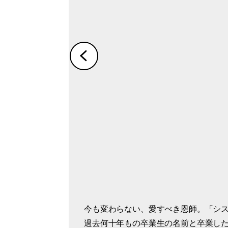
今も変わらない、愛すべき恩師。「シ
楽しい思い出が詰まった母校。趣のあ
卒業40周年を記念して作ったアルバム
感慨深い卒業式の１枚。「現在の形にな
過去何十年もの卒業生の名前と卒業した
さんが在籍していたインターナショナ
たアルバム。私はイラストで参加 しま
12歳で入学し、高校卒業まで6年間在