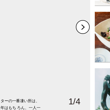
1
/
4
スターの一番凄い所は、
る建物が印象的な、結城
。「同級生が作ってくれ
った第1期の卒業生。
年はもち ろん、一人一
ルスクール。
した」
籍しました」