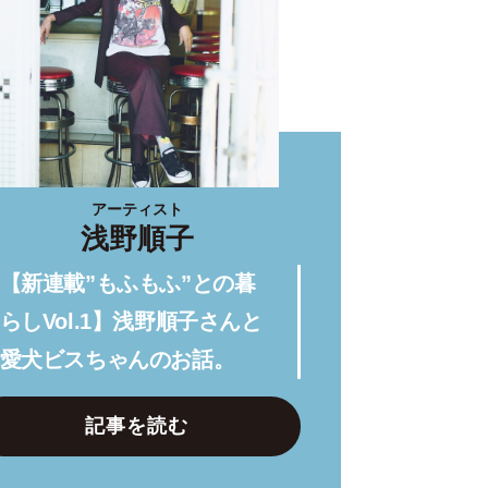
アーティスト
浅野順子
【新連載”もふもふ”との暮
らしVol.1】浅野順子さんと
愛犬ビスちゃんのお話。
記事を読む