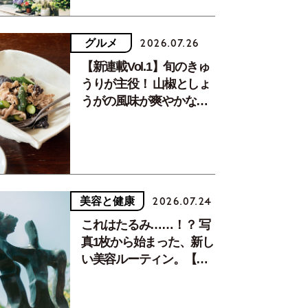
グルメ
2026.07.26
【新連載Vol.1】旬のきゅ
うりが主役！ 山椒としょ
うがの風味が爽やかな、
夏疲れを癒す10分おかず
美容と健康
2026.07.24
これはたるみ……！？ 写
真1枚から始まった、新し
い美容ルーティン。【中
川正子さんフォトエッセ
イVol.2】