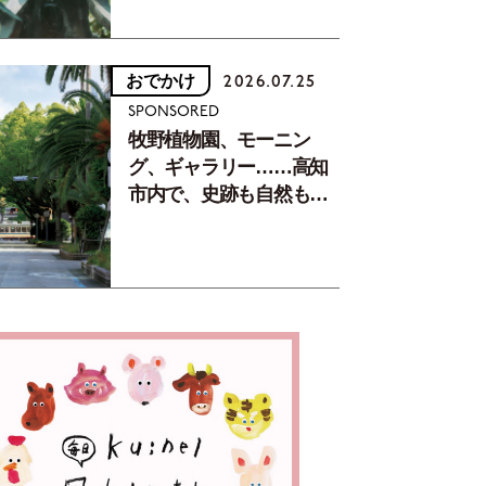
おでかけ
2026.07.25
SPONSORED
牧野植物園、モーニン
グ、ギャラリー……高知
市内で、史跡も自然もグ
ルメも楽しみ尽くす！
【地元の本屋さんとつく
った町歩きガイド／高知
編Part1】