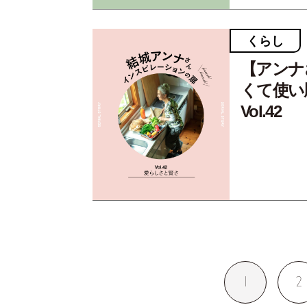
くらし
【アンナ
くて使い
Vol.42
1
2