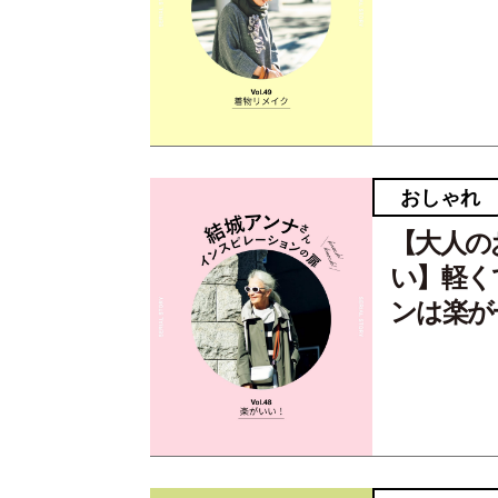
おしゃれ
【大人の
い】軽く
ンは楽が一