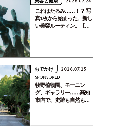
美容と健康
2026.07.24
これはたるみ……！？ 写
真1枚から始まった、新し
い美容ルーティン。【中
川正子さんフォトエッセ
イVol.2】
おでかけ
2026.07.25
SPONSORED
牧野植物園、モーニン
グ、ギャラリー……高知
市内で、史跡も自然もグ
ルメも楽しみ尽くす！
【地元の本屋さんとつく
った町歩きガイド／高知
編Part1】