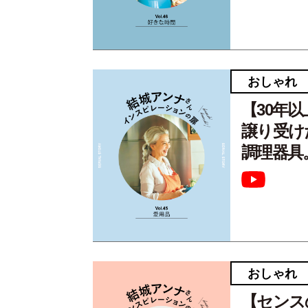
おしゃれ
【30年
譲り受け
調理器具。
おしゃれ
【センス