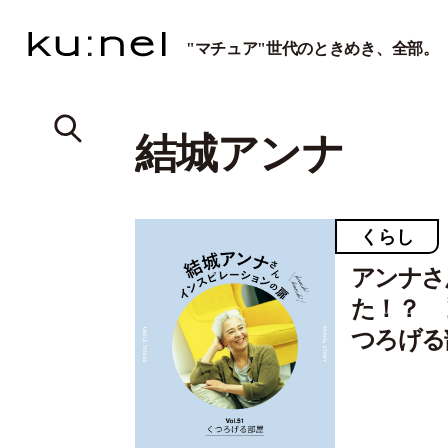
"マチュア"世代のときめき、全部。
結城アンナ
くらし
アンナさ
た！？ 動
つろげる