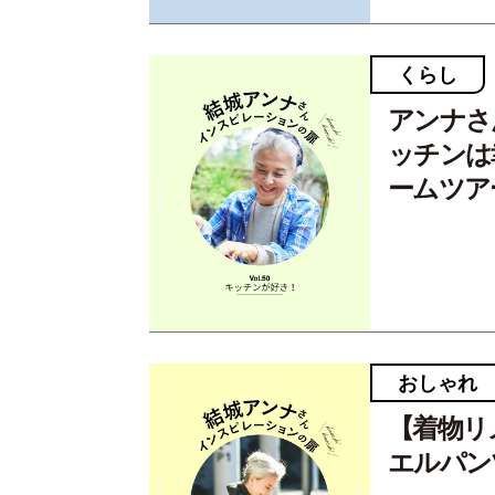
くらし
アンナさ
ッチンは幸
ームツア
おしゃれ
【着物リ
エルパンツ