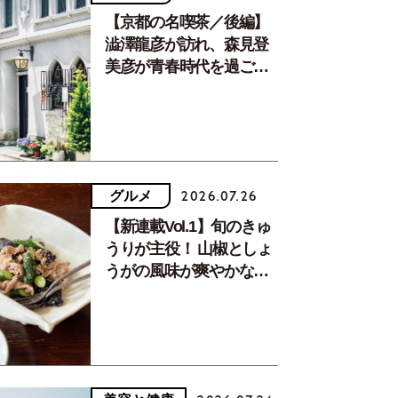
【京都の名喫茶／後編】
澁澤龍彦が訪れ、森見登
美彦が青春時代を過ごし
た文化が息づく居場所。
グルメ
2026.07.26
【新連載Vol.1】旬のきゅ
うりが主役！ 山椒としょ
うがの風味が爽やかな、
夏疲れを癒す10分おかず