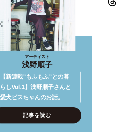
アーティスト
浅野順子
【新連載”もふもふ”との暮
らしVol.1】浅野順子さんと
愛犬ビスちゃんのお話。
記事を読む