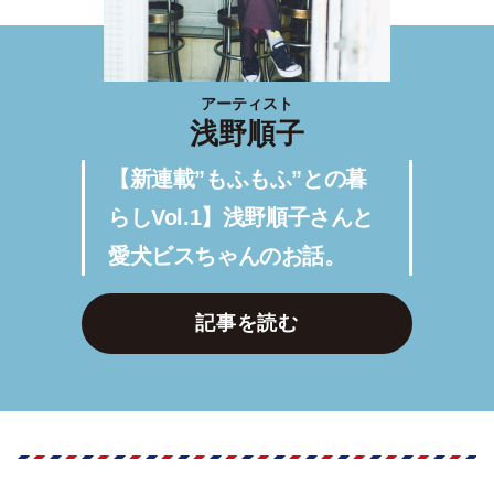
アーティスト
浅野順子
【新連載”もふもふ”との暮
らしVol.1】浅野順子さんと
愛犬ビスちゃんのお話。
記事を読む