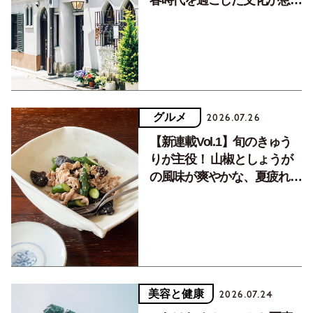
春時代を過ごした文化が息づ
く居場所。
グルメ
2026.07.26
【新連載Vol.1】旬のきゅう
りが主役！ 山椒としょうが
の風味が爽やかな、夏疲れを
癒す10分おかず
美容と健康
2026.07.24