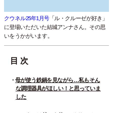
クウネル
25
年
1
月号
「ル・クルーゼが好き」
に登場いただいた結城アンナさん。その思
いをうかがいます。
目 次
母が使う鉄鍋を見ながら…私もそん
な調理器具がほしい！と思っていま
した