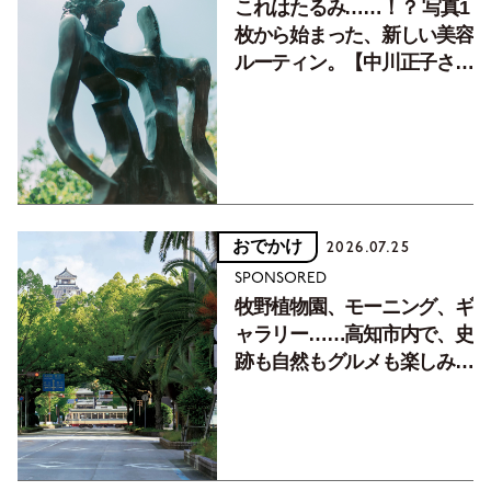
これはたるみ……！？ 写真1
枚から始まった、新しい美容
ルーティン。【中川正子さん
フォトエッセイVol.2】
おでかけ
2026.07.25
SPONSORED
牧野植物園、モーニング、ギ
ャラリー……高知市内で、史
跡も自然もグルメも楽しみ尽
くす！【地元の本屋さんとつ
くった町歩きガイド／高知編
Part1】