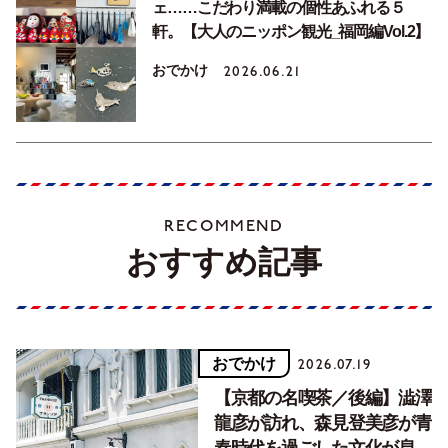
ェ……こだわり満載の個性あふれる５
軒。【大人のニッポン観光_福岡編Vol.2】
おでかけ
2026.06.21
RECOMMEND
おすすめ記事
おでかけ
2026.07.19
【京都の名喫茶／後編】澁澤
龍彦が訪れ、森見登美彦が青