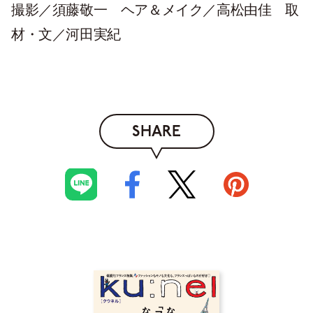
撮影／須藤敬一 ヘア＆メイク／高松由佳 取
材・文／河田実紀
SHARE