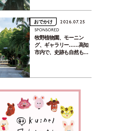
おでかけ
2026.07.25
SPONSORED
牧野植物園、モーニン
グ、ギャラリー……高知
市内で、史跡も自然もグ
ルメも楽しみ尽くす！
【地元の本屋さんとつく
った町歩きガイド／高知
編Part1】