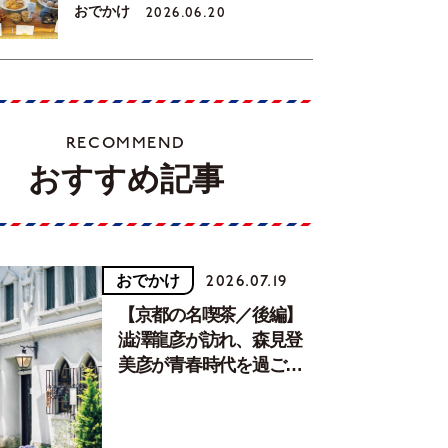
おでかけ
2026.06.20
RECOMMEND
おすすめ記事
おでかけ
2026.07.19
【京都の名喫茶／後編】
澁澤龍彦が訪れ、森見登
美彦が青春時代を過ごし
た文化が息づく居場所。