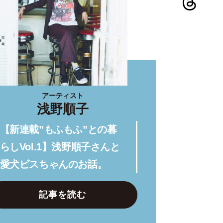
アーティスト
浅野順子
【新連載”もふもふ”との暮
らしVol.1】浅野順子さんと
愛犬ビスちゃんのお話。
記事を読む