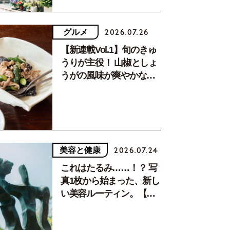
グルメ
2026.07.26
【新連載Vol.1】旬のきゅ
うりが主役！ 山椒としょ
うがの風味が爽やかな、
夏疲れを癒す10分おかず
美容と健康
2026.07.24
これはたるみ……！？ 写
真1枚から始まった、新し
い美容ルーティン。【中
川正子さんフォトエッセ
イVol.2】