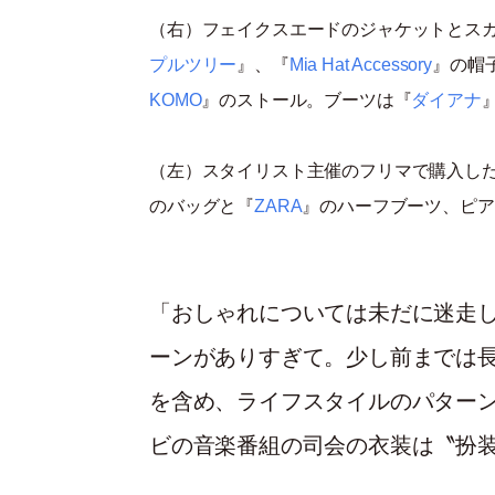
（右）フェイクスエードのジャケットとス
プルツリー
』、『
Mia Hat Accessory
』の帽
KOMO
』のストール。ブーツは『
ダイアナ
（左）スタイリスト主催のフリマで購入したイ
のバッグと『
ZARA
』のハーフブーツ、ピア
「おしゃれについては未だに迷走
ーンがありすぎて。少し前までは
を含め、ライフスタイルのパター
ビの音楽番組の司会の衣装は〝扮