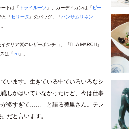
カートは『
トライルーツ
』、カーディガンは『
ピー
子と『
セリーヌ
』のバッグ、『
ハンサムリネン
』。
タリア製のレザーポンチョ、『TILA MARCH』
スは『
en
』。
しています。生きている中でいろいろなシ
長靴しかはいていなかったけど、今は仕事
ンが多すぎて……」と語る美里さん。テレ
装〟だと言います。