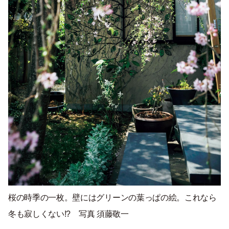
桜の時季の一枚。壁にはグリーンの葉っぱの絵。これなら
冬も寂しくない
!?
写真 須藤敬一