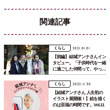
関連記事
くらし
2021.01.01
【前編】結城アンナさんイン
タビュー。「子供時代を一緒
に過ごした仲間って、やっぱ
り特別」
くらし
2022.11.30
【結城アンナさん 人生初の
イラスト展開催！】絵を描く
のは至福の時間です。Vol.11