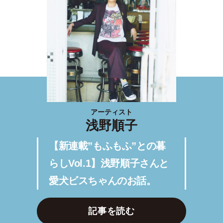
アーティスト
浅野順子
【新連載”もふもふ”との暮
らしVol.1】浅野順子さんと
愛犬ビスちゃんのお話。
記事を読む