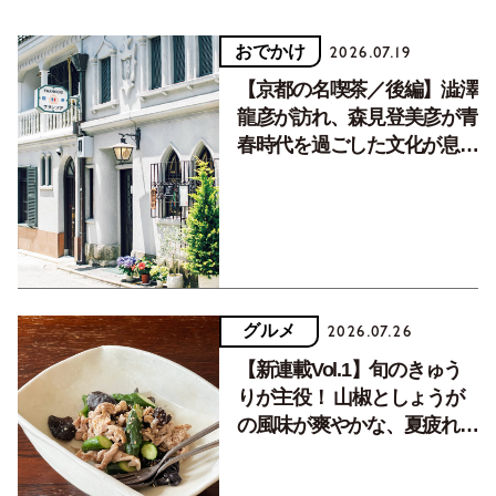
おでかけ
2026.07.19
【京都の名喫茶／後編】澁澤
龍彦が訪れ、森見登美彦が青
春時代を過ごした文化が息づ
く居場所。
グルメ
2026.07.26
【新連載Vol.1】旬のきゅう
りが主役！ 山椒としょうが
の風味が爽やかな、夏疲れを
癒す10分おかず