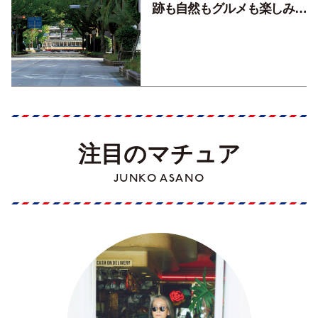
跡も自然もグルメも楽しみ尽
くす！【地元の本屋さんとつ
くった町歩きガイド／高知編
Part1】
注目のマチュア
JUNKO ASANO