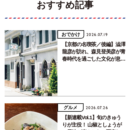
おすすめ記事
おでかけ
2026.07.19
【京都の名喫茶／後編】澁澤
龍彦が訪れ、森見登美彦が青
春時代を過ごした文化が息づ
く居場所。
グルメ
2026.07.26
【新連載Vol.1】旬のきゅう
りが主役！ 山椒としょうが