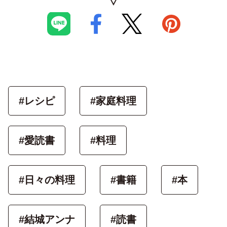
#レシピ
#家庭料理
#愛読書
#料理
#日々の料理
#書籍
#本
#結城アンナ
#読書