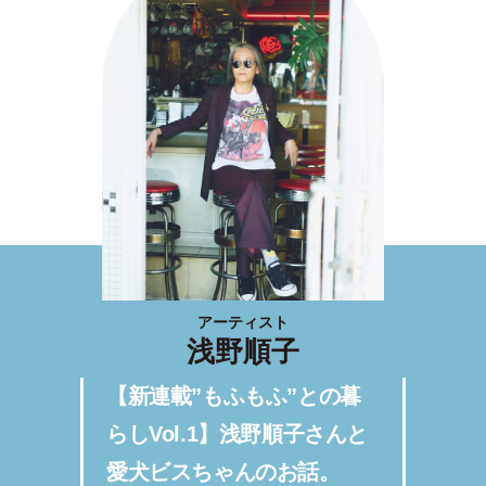
アーティスト
浅野順子
【新連載”もふもふ”との暮
らしVol.1】浅野順子さんと
愛犬ビスちゃんのお話。