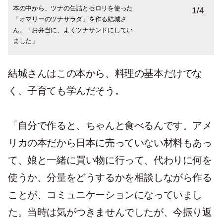
本の中から、ツナの缶詰とセロリを使った
器にレタスの葉をしき、ツナサラダを盛る
ディズニーが大好きだった娘さんが初めて1
スウェーデンの家庭料理の本や、アラブ料
1
/
4
「オマリーのツナサラダ」を作る結城さ
のはレシピ通り。細かく切った赤玉ねぎや
人で選んだ本。「絵だけ見ると子ども向け
理の本など、どれも料理の基本が学べる本
ん。「お弁当に、よくツナサンドにしてい
きゅうりを入れてアレンジすることも。
ですが、レシピがしっかりしています」
を愛読。分量を書き込んで、自分だけの本
ました」
に。
結城さんはこの本から、料理の基本だけでな
く、子育ても学んだそう。
「自分で作ると、ちゃんと食べるんです。アメ
リカの本だから日本に売っていない材料もあっ
て、娘と一緒に買い物に行って、代わりに何を
使うか、分量をどうするかを相談しながら作る
ことが、コミュニケーションになっていまし
た。当時は気がつきませんでしたが、今振り返