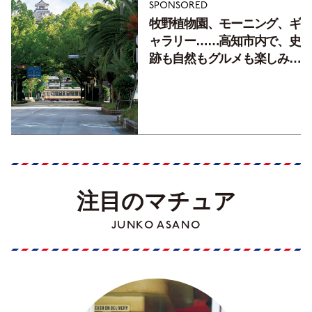
SPONSORED
牧野植物園、モーニング、ギ
ャラリー……高知市内で、史
跡も自然もグルメも楽しみ尽
くす！【地元の本屋さんとつ
くった町歩きガイド／高知編
Part1】
注目のマチュア
JUNKO ASANO