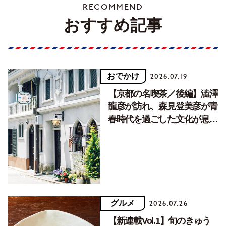
RECOMMEND
おすすめ記事
おでかけ
2026.07.19
【京都の名喫茶／後編】澁澤
龍彦が訪れ、森見登美彦が青
春時代を過ごした文化が息づ
く居場所。
グルメ
2026.07.26
【新連載Vol.1】旬のきゅう