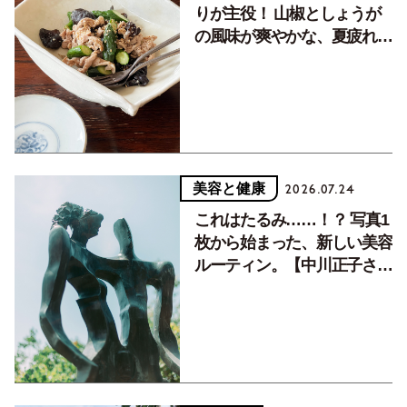
りが主役！ 山椒としょうが
の風味が爽やかな、夏疲れを
癒す10分おかず
美容と健康
2026.07.24
これはたるみ……！？ 写真1
枚から始まった、新しい美容
ルーティン。【中川正子さん
フォトエッセイVol.2】