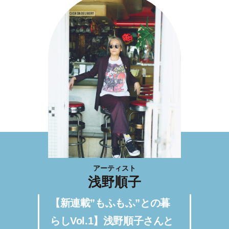
アーティスト
浅野順子
【新連載”もふもふ”との暮
らしVol.1】浅野順子さんと