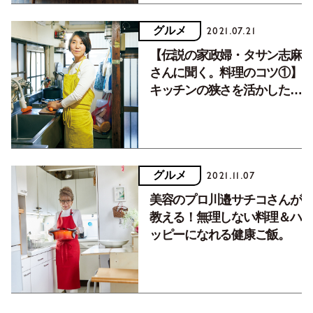
グルメ
2021.07.21
【伝説の家政婦・タサン志麻
さんに聞く。料理のコツ①】
キッチンの狭さを活かした、
無駄のない収納術。
グルメ
2021.11.07
美容のプロ川邉サチコさんが
教える！無理しない料理＆ハ
ッピーになれる健康ご飯。