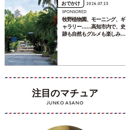
おでかけ
2026.07.25
SPONSORED
牧野植物園、モーニング、ギ
ャラリー……高知市内で、史
跡も自然もグルメも楽しみ尽
くす！【地元の本屋さんとつ
くった町歩きガイド／高知編
Part1】
注目のマチュア
JUNKO ASANO