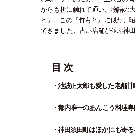
からも折に触れて通い、物語の
と』。この『竹もと』に似た、
てきました。古い店舗が並ぶ神
目 次
池波正太郎も愛した老舗甘
都内唯一のあんこう料理専
神田須田町はほかにも寄る