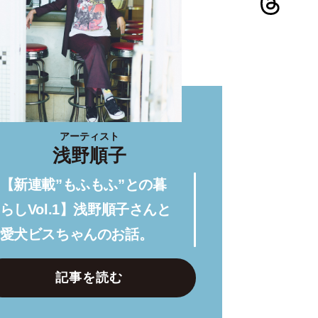
アーティスト
浅野順子
【新連載”もふもふ”との暮
らしVol.1】浅野順子さんと
愛犬ビスちゃんのお話。
記事を読む