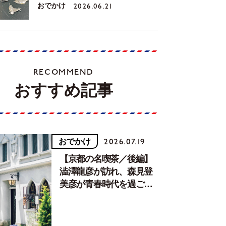
おでかけ
2026.06.21
RECOMMEND
おすすめ記事
おでかけ
2026.07.19
【京都の名喫茶／後編】
澁澤龍彦が訪れ、森見登
美彦が青春時代を過ごし
た文化が息づく居場所。