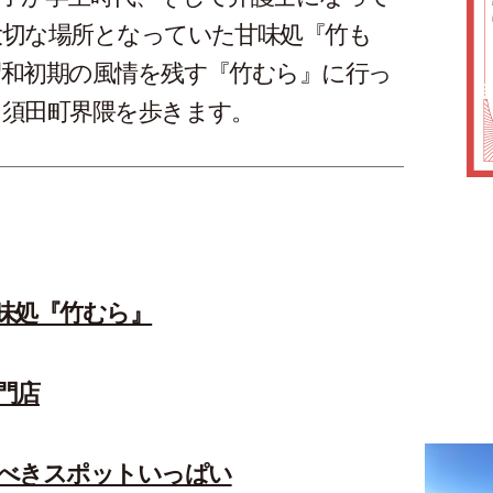
大切な場所となっていた甘味処『竹も
昭和初期の風情を残す『竹むら』に行っ
田須田町界隈を歩きます。
味処『竹むら』
門店
べきスポットいっぱい