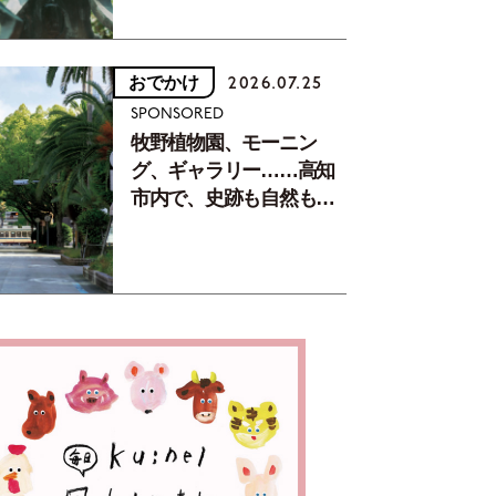
おでかけ
2026.07.25
SPONSORED
牧野植物園、モーニン
グ、ギャラリー……高知
市内で、史跡も自然もグ
ルメも楽しみ尽くす！
【地元の本屋さんとつく
った町歩きガイド／高知
編Part1】