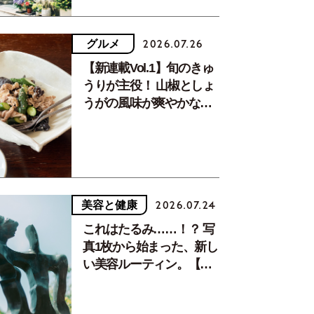
グルメ
2026.07.26
【新連載Vol.1】旬のきゅ
うりが主役！ 山椒としょ
うがの風味が爽やかな、
夏疲れを癒す10分おかず
美容と健康
2026.07.24
吊るされた木製の提灯が趣深い佇まい
これはたるみ……！？ 写
真1枚から始まった、新し
い美容ルーティン。【中
川正子さんフォトエッセ
イVol.2】