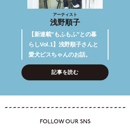
アーティスト
浅野順子
【新連載”もふもふ”との暮
らしVol.1】浅野順子さんと
愛犬ビスちゃんのお話。
記事を読む
FOLLOW OUR SNS