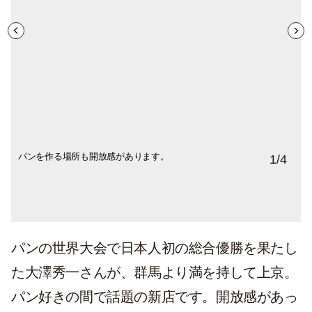
パンを作る場所も開放感があります。
飾られた金のトロフィーが世界大会「モン
所狭しと並ぶ、美味しいパンたち。
スタイリッシュな店内。
1
/
4
ディアル・デュ・ パン」総合優勝の証。銀
は同大会サンド・タルティーヌ部門のも
の。
パンの世界大会で日本人初の総合優勝を果たし
た大澤秀一さんが、群馬より満を持して上京。
パン好きの間で話題の新店です。開放感があっ