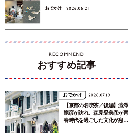
おでかけ
2026.06.21
RECOMMEND
おすすめ記事
おでかけ
2026.07.19
【京都の名喫茶／後編】澁澤
龍彦が訪れ、森見登美彦が青
春時代を過ごした文化が息づ
く居場所。