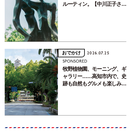
ルーティン。【中川正子さん
フォトエッセイVol.2】
おでかけ
2026.07.25
SPONSORED
牧野植物園、モーニング、ギ
ャラリー……高知市内で、史
跡も自然もグルメも楽しみ尽
くす！【地元の本屋さんとつ
くった町歩きガイド／高知編
Part1】