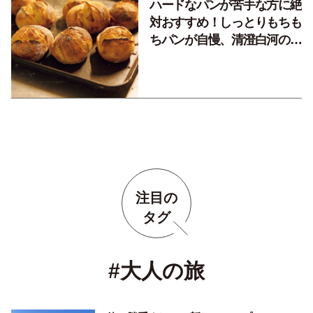
ハードなパンが苦手な方に絶
対おすすめ！しっとりもちも
ちパンが自慢、清澄白河の
『中村食糧』
注目の
タグ
#大人の旅