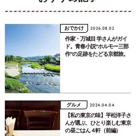
おでかけ
2026.08.02
作家・万城目 学さんがガイ
ド。青春小説”ホルモー三部
作”の足跡をたどる京都旅。
グルメ
2024.04.04
【私の東京の味】平松洋子さ
んが選ぶ、ひとり楽しむ東京
の昼ごはん４軒（前編）