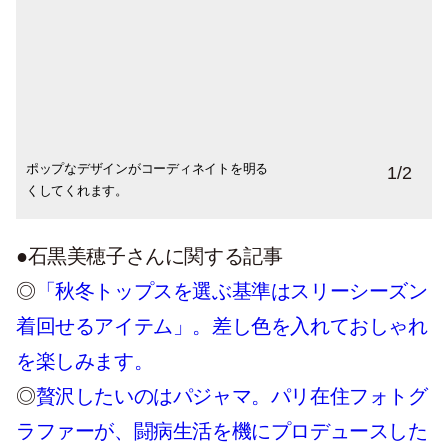
ポップなデザインがコーディネイトを明る
藍染めなのでデニムとの相性は抜群です。
1
/
2
くしてくれます。
●石黒美穂子さんに関する記事
◎
「秋冬トップスを選ぶ基準はスリーシーズン
着回せるアイテム」。差し色を入れておしゃれ
を楽しみます。
◎
贅沢したいのはパジャマ。パリ在住フォトグ
ラファーが、闘病生活を機にプロデュースした