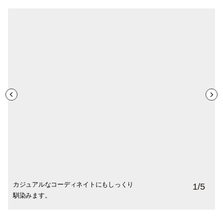
カジュアルなコーディネイトにもしっくり
冬のお出かけには欠かせないワンポイン
昨年末、日本民藝館にて。ハンドメイドの
張りのあるコットン素材のブラウスの胸元
MIGO LABOでは合わせやすい黒もありま
1
/
5
馴染みます。
ト。
存在感が光ります。
にも付けています。
す。