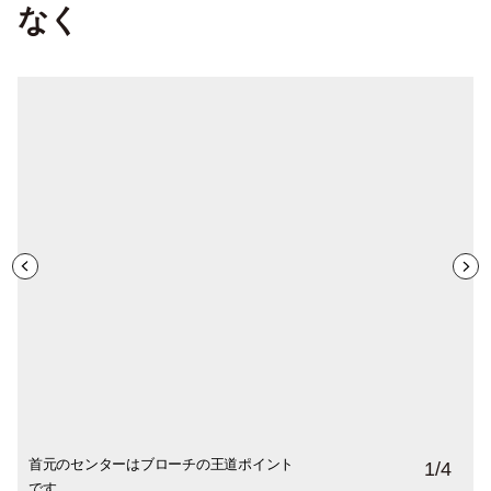
なく
首元のセンターはブローチの王道ポイント
アレンジでタートルネックのサイドネック
黒にも映えるので出番の多いブローチで
オリジナルの桐の箱に入ったブローチは特
1
/
4
です。
部分に付けるのが新鮮です。
す。
別な宝物。