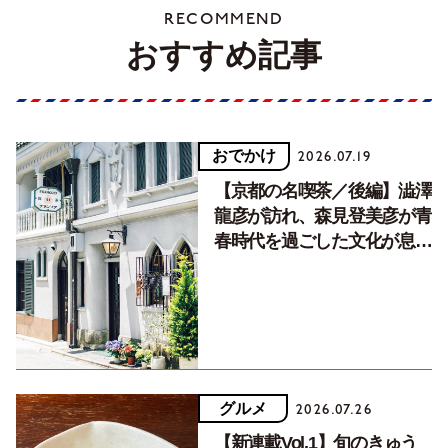
RECOMMEND
おすすめ記事
おでかけ
2026.07.19
【京都の名喫茶／後編】澁澤
龍彦が訪れ、森見登美彦が青
春時代を過ごした文化が息づ
く居場所。
グルメ
2026.07.26
【新連載Vol.1】旬のきゅう