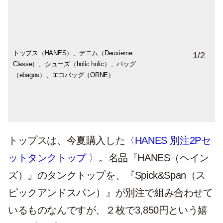
トップス（HANES）、デニム（Deuxieme
初秋にはこんなオーバーサイズのカーディ
1
/
2
Classe）、シューズ（holic holic）、バッグ
ガンもおすすめ。カーディガン（URBAN
（ebagos）、エコバッグ（ORNE）
RESEARCH）、デニム（Deuxieme
Classe）、バッグ（ZARA）、バッグの上
のマフラー（ヴィンテージ）、シューズ
（CITEN）
トップスは、今夏購入した
〈HANES 別注2Pセ
ットタンクトップ 〉
。名品『HANES（ヘイン
ズ）』のタンクトップを、『Spick&Span（ス
ピックアンドスパン）』が別注で組み合わせて
いるものなんですが、２枚で3,850円という嬉