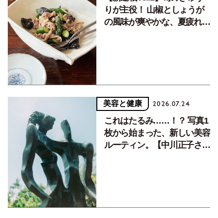
りが主役！ 山椒としょうが
の風味が爽やかな、夏疲れを
癒す10分おかず
美容と健康
2026.07.24
これはたるみ……！？ 写真1
枚から始まった、新しい美容
ルーティン。【中川正子さん
フォトエッセイVol.2】