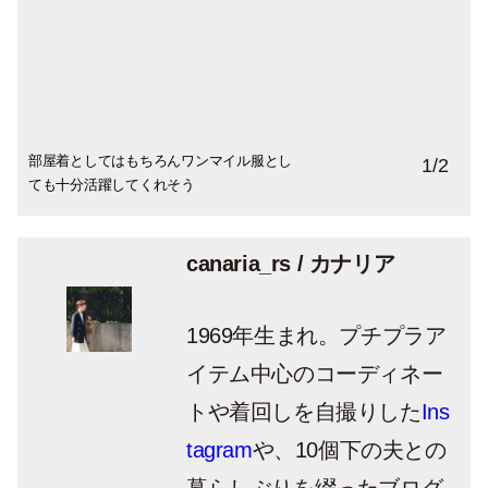
部屋着としてはもちろんワンマイル服とし
これまで来ていた無印のパジャマ。メンズ
1
/
2
ても十分活躍してくれそう
ライクなストライプがお気に入りでした
canaria_rs / カナリア
1969年生まれ。プチプラア
イテム中心のコーディネー
トや着回しを自撮りした
Ins
tagram
や、10個下の夫との