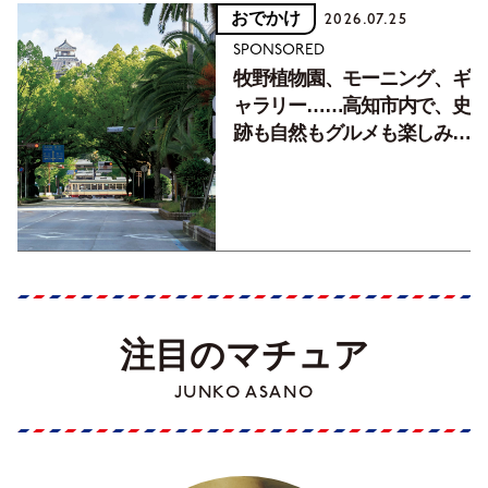
おでかけ
2026.07.25
SPONSORED
牧野植物園、モーニング、ギ
ャラリー……高知市内で、史
跡も自然もグルメも楽しみ尽
くす！【地元の本屋さんとつ
くった町歩きガイド／高知編
Part1】
注目のマチュア
JUNKO ASANO