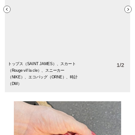
トップス（SAINT JAMES）、スカート
ロングスカートは、トップスをコンパクト
1
/
2
（Rouge vif la cle）、スニーカー
にまとめることで全体のバランスを調整
（NIKE）、エコバッグ（ORNE）、時計
（DW）