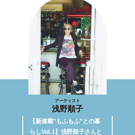
アーティスト
浅野順子
【新連載”もふもふ”との暮
らしVol.1】浅野順子さんと