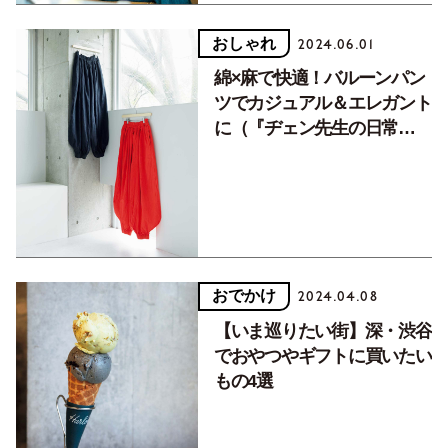
おしゃれ
2024.06.01
綿×麻で快適！バルーンパン
ツでカジュアル＆エレガント
に（『ヂェン先生の日常
着』）〜心ときめく「マイ定
番」〜
おでかけ
2024.04.08
【いま巡りたい街】深・渋谷
でおやつやギフトに買いたい
もの4選