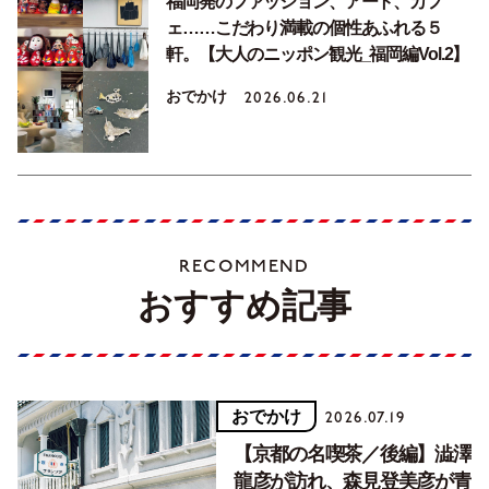
福岡発のファッション、アート、カフ
ェ……こだわり満載の個性あふれる５
軒。【大人のニッポン観光_福岡編Vol.2】
おでかけ
2026.06.21
RECOMMEND
おすすめ記事
おでかけ
2026.07.19
【京都の名喫茶／後編】澁澤
龍彦が訪れ、森見登美彦が青