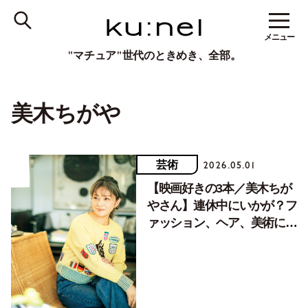
メニュー
"マチュア"世代のときめき、全部。
美木ちがや
芸術
2026.05.01
【映画好きの3本／美木ちが
やさん】連休中にいかが？フ
ァッション、ヘア、美術に注
目したい映画。