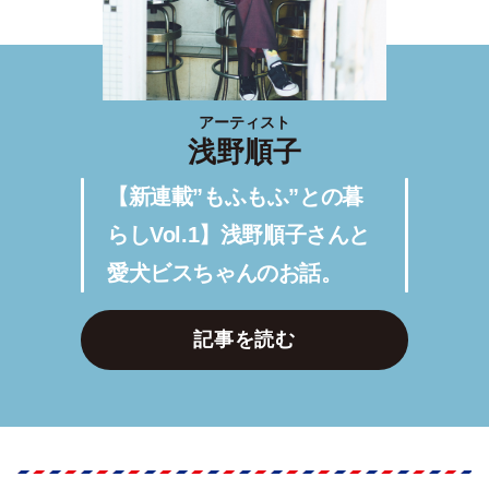
アーティスト
浅野順子
【新連載”もふもふ”との暮
らしVol.1】浅野順子さんと
愛犬ビスちゃんのお話。
記事を読む