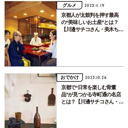
グルメ
2023.11.19
京都人が太鼓判を押す最高
の“美味しいお土産”とは？
【川邉サチコさん・美木ちが
やさんの母娘旅】
おでかけ
2023.10.26
京都で“日常を楽しむ骨董
品”が見つかる寺町通の名店
とは？【川邊サチコさん・美
木ちがやさんの母娘旅】