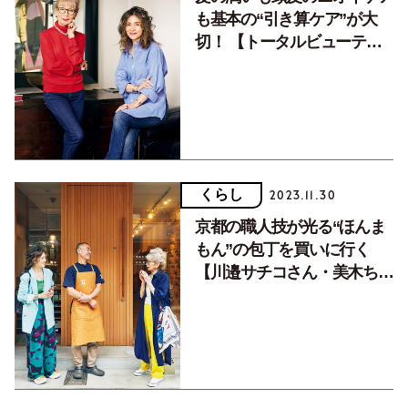
も基本の“引き算ケア”が大
切！ 【トータルビューティ
ーアドバイザーの美木ちがや
さん・川邉サチコさん】
くらし
2023.11.30
京都の職人技が光る“ほんま
もん”の包丁を買いに行く
【川邉サチコさん・美木ちが
やさんの母娘旅】