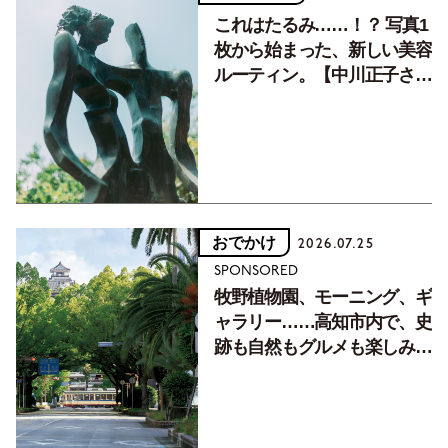
これはたるみ……！？ 写真1
枚から始まった、新しい美容
ルーティン。【中川正子さん
フォトエッセイVol.2】
おでかけ
2026.07.25
SPONSORED
牧野植物園、モーニング、ギ
ャラリー……高知市内で、史
跡も自然もグルメも楽しみ尽
くす！【地元の本屋さんとつ
くった町歩きガイド／高知編
Part1】