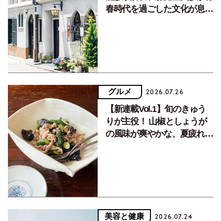
春時代を過ごした文化が息づ
く居場所。
グルメ
2026.07.26
【新連載Vol.1】旬のきゅう
りが主役！ 山椒としょうが
の風味が爽やかな、夏疲れを
癒す10分おかず
美容と健康
2026.07.24