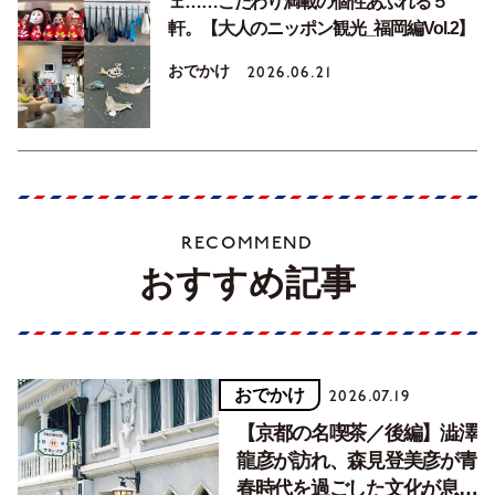
ェ……こだわり満載の個性あふれる５
軒。【大人のニッポン観光_福岡編Vol.2】
おでかけ
2026.06.21
RECOMMEND
おすすめ記事
おでかけ
2026.07.19
【京都の名喫茶／後編】澁澤
龍彦が訪れ、森見登美彦が青
春時代を過ごした文化が息づ