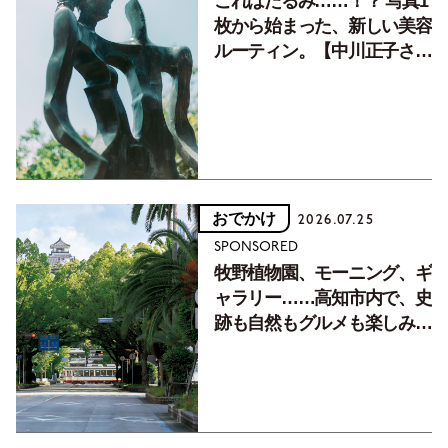
これはたるみ……！？ 写真1
枚から始まった、新しい美容
ルーティン。【中川正子さん
フォトエッセイVol.2】
おでかけ
2026.07.25
SPONSORED
牧野植物園、モーニング、ギ
ャラリー……高知市内で、史
跡も自然もグルメも楽しみ尽
くす！【地元の本屋さんとつ
くった町歩きガイド／高知編
Part1】