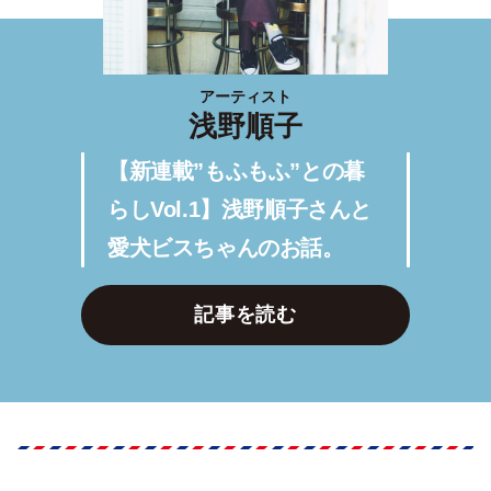
アーティスト
浅野順子
【新連載”もふもふ”との暮
らしVol.1】浅野順子さんと
愛犬ビスちゃんのお話。
記事を読む