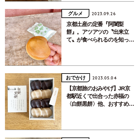
グルメ
2023.09.26
京都土産の定番『阿闍梨
餅』。アツアツの〝出来立
て〟が食べられるのを知って
いますか？
おでかけ
2023.05.04
【京都旅のおみやげ】JR京
都駅近くで出合った赤福の
〈白餅黒餅〉他、おすすめ3
選