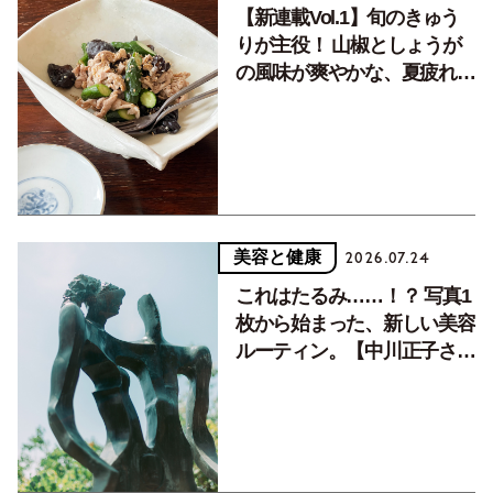
【新連載Vol.1】旬のきゅう
りが主役！ 山椒としょうが
の風味が爽やかな、夏疲れを
癒す10分おかず
美容と健康
2026.07.24
これはたるみ……！？ 写真1
枚から始まった、新しい美容
ルーティン。【中川正子さん
フォトエッセイVol.2】