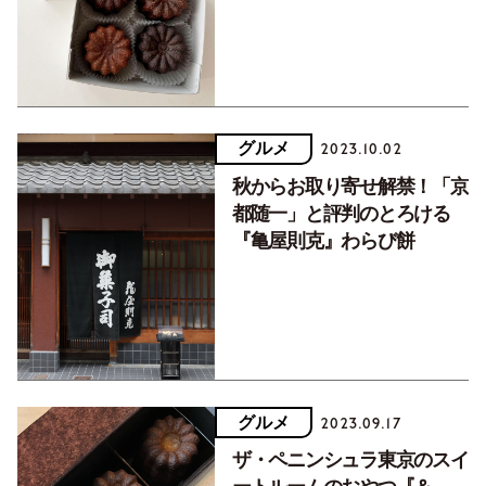
グルメ
2023.10.02
秋からお取り寄せ解禁！「京
都随一」と評判のとろける
『亀屋則克』わらび餅
グルメ
2023.09.17
ザ・ペニンシュラ東京のスイ