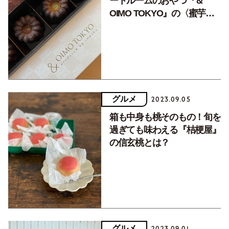
ートルームのおやつ『＆
OIMO TOKYO』の〈蜜芋の
焼きいもカヌレ〉が絶品
グルメ
2023.09.05
箱も中身も桃そのもの！旬を
過ぎても味わえる『桔梗屋』
の信玄桃とは？
グルメ
2023.09.01