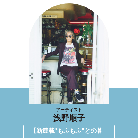
アーティスト
浅野順子
【新連載”もふもふ”との暮