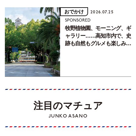
おでかけ
2026.07.25
SPONSORED
牧野植物園、モーニング、ギ
ャラリー……高知市内で、史
跡も自然もグルメも楽しみ尽
くす！【地元の本屋さんとつ
くった町歩きガイド／高知編
Part1】
注目のマチュア
JUNKO ASANO