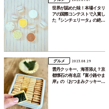
世界が認めた味！本場イタリ
アの国際コンテストで入賞し
た『シンチェリータ』の絶品
ジェラートをお取り寄せ
グルメ
2023.08.29
雲丹クッキー、海苔添え？京
都懐石の有名店『富小路やま
岸』の〈おつまみクッキー
うに缶〉をお取り寄せ