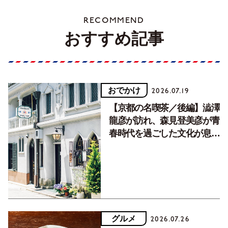
RECOMMEND
おすすめ記事
おでかけ
2026.07.19
【京都の名喫茶／後編】澁澤
龍彦が訪れ、森見登美彦が青
春時代を過ごした文化が息づ
く居場所。
グルメ
2026.07.26