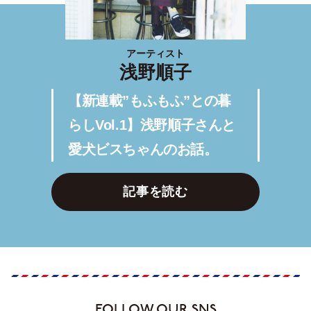
アーティスト
浅野順子
【新連載”もふもふ”との暮
らしVol.1】浅野順子さんと
愛犬ビスちゃんのお話。
記事を読む
FOLLOW OUR SNS