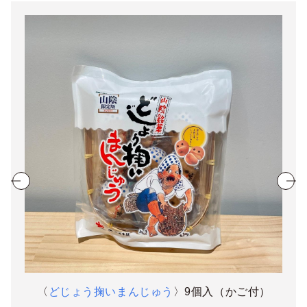
〈
どじょう掬いまんじゅう
〉9個入（かご付）