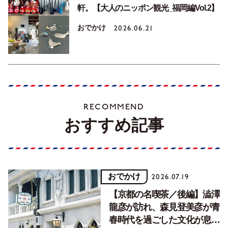
軒。【大人のニッポン観光_福岡編Vol.2】
おでかけ
2026.06.21
RECOMMEND
おすすめ記事
おでかけ
2026.07.19
【京都の名喫茶／後編】澁澤
龍彦が訪れ、森見登美彦が青
春時代を過ごした文化が息づ