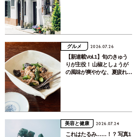
く居場所。
グルメ
2026.07.26
【新連載Vol.1】旬のきゅう
りが主役！ 山椒としょうが
の風味が爽やかな、夏疲れを
癒す10分おかず
美容と健康
2026.07.24
これはたるみ……！？ 写真1