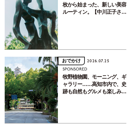
枚から始まった、新しい美容
ルーティン。【中川正子さん
フォトエッセイVol.2】
おでかけ
2026.07.25
SPONSORED
牧野植物園、モーニング、ギ
ャラリー……高知市内で、史
跡も自然もグルメも楽しみ尽
くす！【地元の本屋さんとつ
くった町歩きガイド／高知編
Part1】