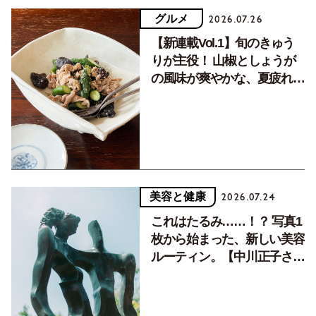
グルメ
2026.07.26
【新連載Vol.1】旬のきゅう
りが主役！ 山椒としょうが
の風味が爽やかな、夏疲れを
癒す10分おかず
美容と健康
2026.07.24
これはたるみ……！？ 写真1
枚から始まった、新しい美容
ルーティン。【中川正子さん
フォトエッセイVol.2】