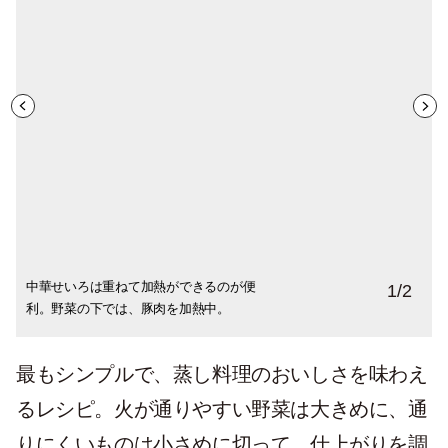
中華せいろは重ねて加熱ができるのが便
バゲットと野菜を一緒に蒸して、朝食に。
1
/
2
利。野菜の下では、豚肉を加熱中。
最もシンプルで、蒸し料理のおいしさを味わえ
るレシピ。火が通りやすい野菜は大きめに、通
りにくいものは小さめに切って、仕上がりを調