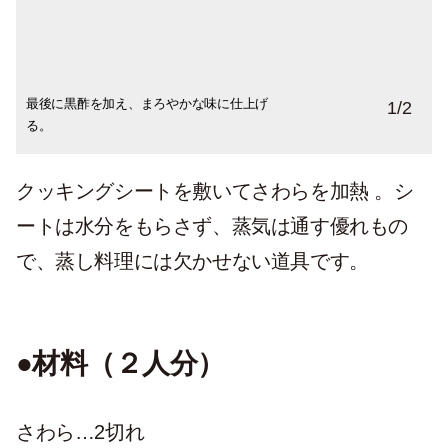
最後に黒酢を加え、まろやかな味に仕上げ
火の通りやすいアスパラガスは途中で投
1
/
2
る。
入。
クッキングシートを敷いてさわらを加熱 。シ
ートは水分をもらさず、蒸気は通す優れもの
で、蒸し料理には欠かせない道具です。
●材料（２人分）
さわら…2切れ