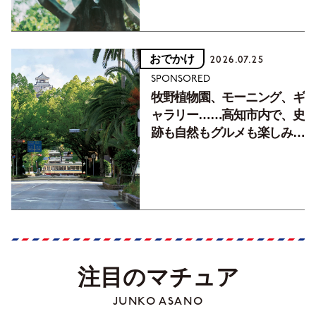
おでかけ
2026.07.25
SPONSORED
牧野植物園、モーニング、ギ
ャラリー……高知市内で、史
跡も自然もグルメも楽しみ尽
くす！【地元の本屋さんとつ
くった町歩きガイド／高知編
Part1】
注目のマチュア
JUNKO ASANO