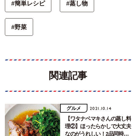
#簡単レシピ
#蒸し物
#野菜
関連記事
グルメ
2021.10.14
【ワタナベマキさんの蒸し料
理②】ほったらかしで大丈夫
なのがうれしい！2品同時調