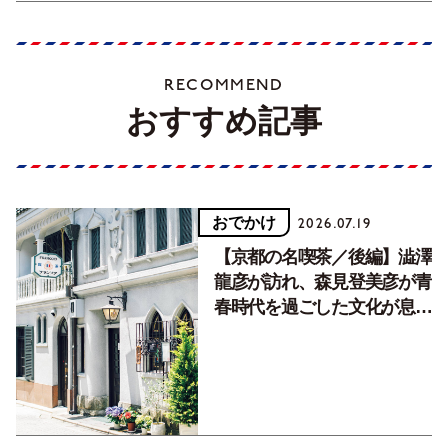
RECOMMEND
おすすめ記事
おでかけ
2026.07.19
【京都の名喫茶／後編】澁澤
龍彦が訪れ、森見登美彦が青
春時代を過ごした文化が息づ
く居場所。