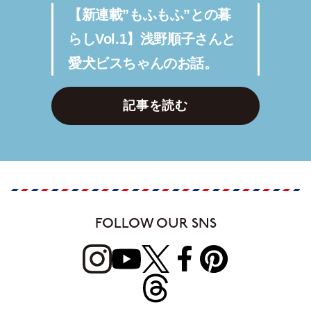
【新連載”もふもふ”との暮
らしVol.1】浅野順子さんと
愛犬ビスちゃんのお話。
記事を読む
FOLLOW OUR SNS