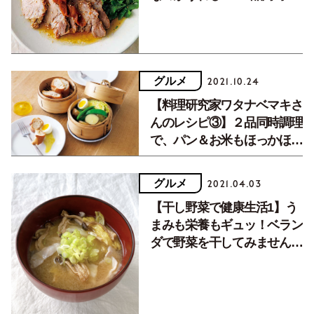
理も可能なお助け時短レシ
ピ。
グルメ
2021.10.24
【料理研究家ワタナベマキさ
んのレシピ③】２品同時調理
で、パン＆お米もほっかほ
か！『せいろご飯』。
グルメ
2021.04.03
【干し野菜で健康生活1】う
まみも栄養もギュッ！ベラン
ダで野菜を干してみません
か？