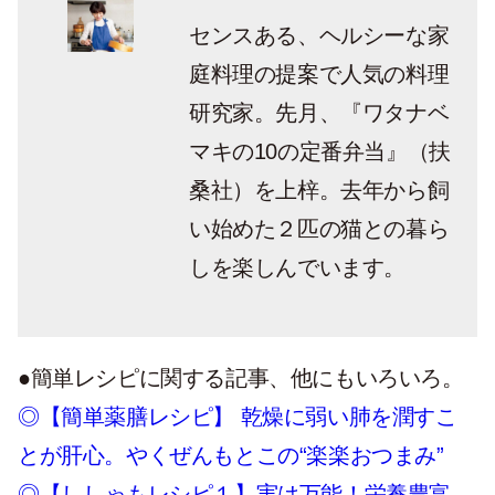
センスある、ヘルシーな家
庭料理の提案で人気の料理
研究家。先月、『ワタナベ
マキの10の定番弁当』（扶
桑社）を上梓。去年から飼
い始めた２匹の猫との暮ら
しを楽しんでいます。
●簡単レシピに関する記事、他にもいろいろ。
◎【簡単薬膳レシピ】 乾燥に弱い肺を潤すこ
とが肝心。やくぜんもとこの“楽楽おつまみ”
◎【ししゃもレシピ１】実は万能！栄養豊富