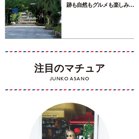
跡も自然もグルメも楽しみ尽
くす！【地元の本屋さんとつ
くった町歩きガイド／高知編
Part1】
注目のマチュア
JUNKO ASANO