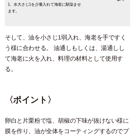
1、水大さじ1を少量入れて海老に馴染ませ
水作用によって海老の汚れと臭みが取れ、
1/2、胡椒ひとふり入れて軽く混ぜる。その
ます。
片栗粉は海老から出た汚れ等を吸着しま
後、海老に卵白大さじ1と片栗粉大さじ1を
す。この効果で海老が美味しくなります。
入れて、全体に絡むように混ぜる。
そして、油を小さじ1弱入れ、海老を手ですく
う様に合わせる。 油通しもしくは、湯通しし
て海老に火を入れ、料理の材料として使用す
る。
〈ポイント〉
卵白と片栗粉で塩、胡椒の下味が抜けない様に
膜を作り、油が全体をコーティングするのでプ