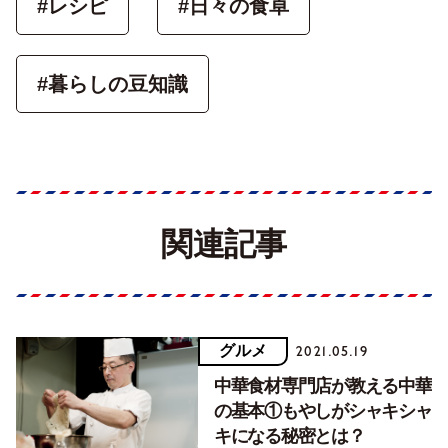
#レシピ
#日々の食卓
#暮らしの豆知識
関連記事
グルメ
2021.05.19
中華食材専門店が教える中華
の基本①もやしがシャキシャ
キになる秘密とは？