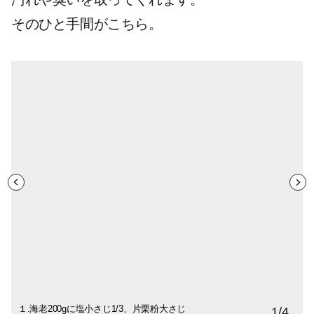
そのひと手間がこちら。
１.海老200gに塩小さじ1/3、片栗粉大さじ
３.キッチンペーパーで水気をとる。塩の脱
４.水気を拭き取った海老に、塩小さじ
1
/
4