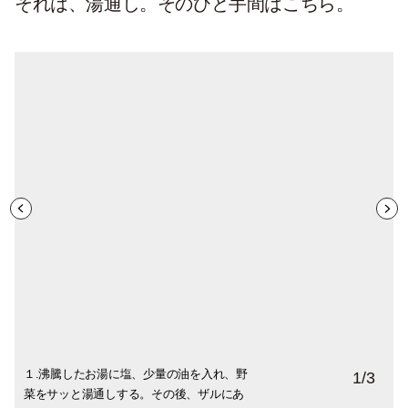
それは、湯通し。そのひと手間はこちら。
１.沸騰したお湯に塩、少量の油を入れ、野
２.フライパンに葱、生姜を入れて炒めてお
３.香りが出てきたら、１の野菜を入れて、
1
/
3
菜をサッと湯通しする。その後、ザルにあ
く。
塩、胡椒などで味を付ける。