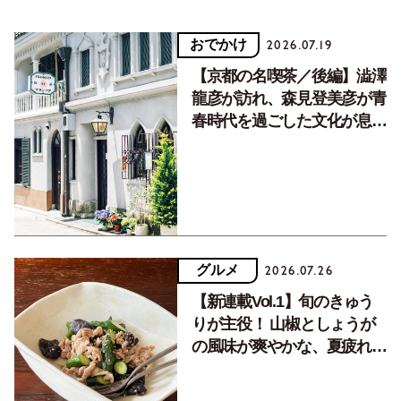
おでかけ
2026.07.19
【京都の名喫茶／後編】澁澤
龍彦が訪れ、森見登美彦が青
春時代を過ごした文化が息づ
く居場所。
グルメ
2026.07.26
【新連載Vol.1】旬のきゅう
りが主役！ 山椒としょうが
の風味が爽やかな、夏疲れを
癒す10分おかず