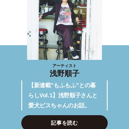
アーティスト
浅野順子
【新連載”もふもふ”との暮
らしVol.1】浅野順子さんと
愛犬ビスちゃんのお話。
記事を読む