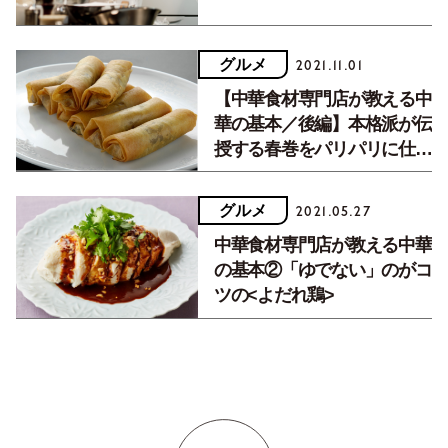
グルメ
2021.11.01
【中華食材専門店が教える中
華の基本／後編】本格派が伝
授する春巻をパリパリに仕上
げるコツ。
グルメ
2021.05.27
中華食材専門店が教える中華
の基本②「ゆでない」のがコ
ツの<よだれ鶏>