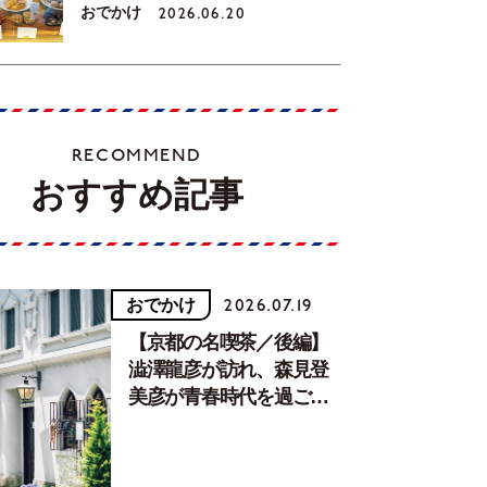
おでかけ
2026.06.20
RECOMMEND
おすすめ記事
おでかけ
2026.07.19
【京都の名喫茶／後編】
澁澤龍彦が訪れ、森見登
美彦が青春時代を過ごし
た文化が息づく居場所。