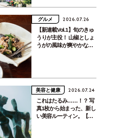
グルメ
2026.07.26
【新連載Vol.1】旬のきゅ
うりが主役！ 山椒としょ
うがの風味が爽やかな、
夏疲れを癒す10分おかず
美容と健康
2026.07.24
これはたるみ……！？ 写
真1枚から始まった、新し
い美容ルーティン。【中
川正子さんフォトエッセ
イVol.2】