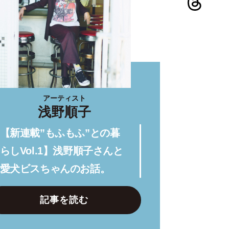
アーティスト
浅野順子
【新連載”もふもふ”との暮
らしVol.1】浅野順子さんと
愛犬ビスちゃんのお話。
記事を読む