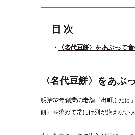
目 次
〈名代豆餅〉をあぶって食
〈名代豆餅〉をあぶ
明治32年創業の老舗『出町ふたば
餅〉を求めて常に行列が絶えない