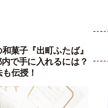
の和菓子『出町ふたば』
都内で手に入れるには？
法も伝授！