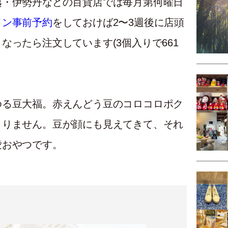
越・伊勢丹などの百貨店では毎月第何曜日
イン事前予約
をしておけば2〜3週後に店頭
なったら注文しています(3個入りで661
ゆる豆大福。赤えんどう豆のコロコロポク
まりません。豆が顔にも見えてきて、それ
愛おやつです。