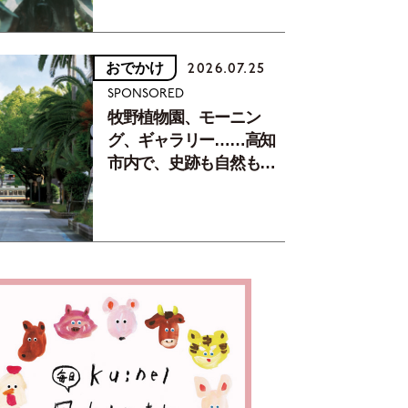
おでかけ
2026.07.25
SPONSORED
牧野植物園、モーニン
グ、ギャラリー……高知
市内で、史跡も自然もグ
ルメも楽しみ尽くす！
【地元の本屋さんとつく
った町歩きガイド／高知
編Part1】