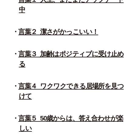
中
言葉２_潔さがかっこいい！
言葉３_加齢はポジティブに受け止め
る
言葉４_ワクワクできる居場所を見つ
けて
言葉５_50歳からは、答え合わせが楽
しい