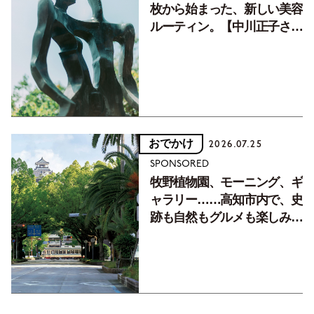
枚から始まった、新しい美容
ルーティン。【中川正子さん
フォトエッセイVol.2】
おでかけ
2026.07.25
SPONSORED
牧野植物園、モーニング、ギ
ャラリー……高知市内で、史
跡も自然もグルメも楽しみ尽
くす！【地元の本屋さんとつ
くった町歩きガイド／高知編
Part1】