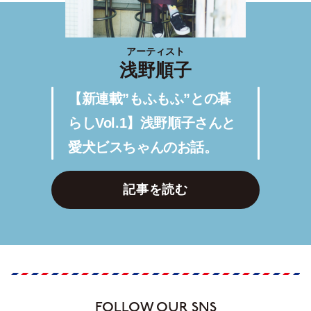
アーティスト
浅野順子
【新連載”もふもふ”との暮
らしVol.1】浅野順子さんと
愛犬ビスちゃんのお話。
記事を読む
FOLLOW OUR SNS