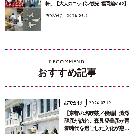
軒。【大人のニッポン観光_福岡編Vol.2】
おでかけ
2026.06.21
RECOMMEND
おすすめ記事
おでかけ
2026.07.19
【京都の名喫茶／後編】澁澤
龍彦が訪れ、森見登美彦が青
春時代を過ごした文化が息づ