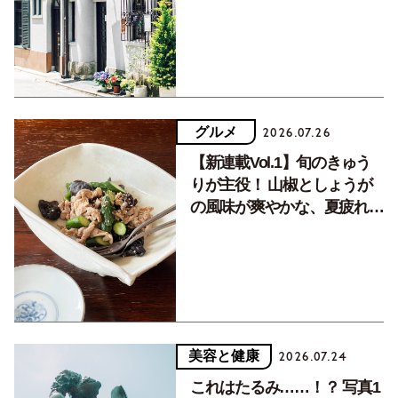
く居場所。
グルメ
2026.07.26
【新連載Vol.1】旬のきゅう
りが主役！ 山椒としょうが
の風味が爽やかな、夏疲れを
癒す10分おかず
美容と健康
2026.07.24
これはたるみ……！？ 写真1