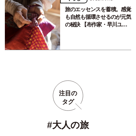
旅のエッセンスを蓄積。感覚
も自然も循環させるのが元気
の秘訣 【布作家・早川ユミ
さん〈旅を感じるレシピ〉
vol.5】
注目の
タグ
#大人の旅