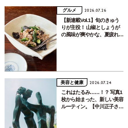
グルメ
2026.07.26
【新連載Vol.1】旬のきゅう
りが主役！ 山椒としょうが
の風味が爽やかな、夏疲れを
癒す10分おかず
美容と健康
2026.07.24
これはたるみ……！？ 写真1
枚から始まった、新しい美容
ルーティン。【中川正子さん
フォトエッセイVol.2】