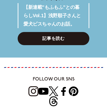
【新連載”もふもふ”との暮
らしVol.1】浅野順子さんと
愛犬ビスちゃんのお話。
記事を読む
FOLLOW OUR SNS