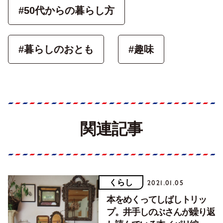
#50代からの暮らし方
#暮らしのおとも
#趣味
関連記事
くらし
2021.01.05
本をめくってしばしトリッ
プ。井手しのぶさんが繰り返