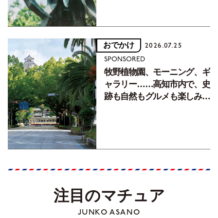
おでかけ
2026.07.25
SPONSORED
牧野植物園、モーニング、ギ
ャラリー……高知市内で、史
跡も自然もグルメも楽しみ尽
くす！【地元の本屋さんとつ
くった町歩きガイド／高知編
Part1】
注目のマチュア
JUNKO ASANO