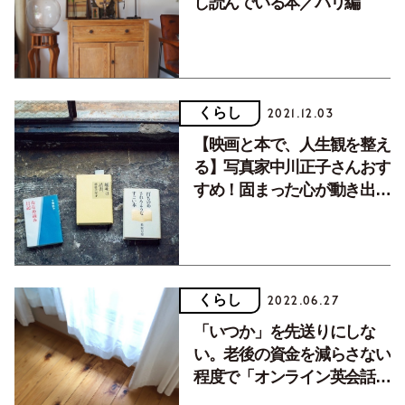
し読んでいる本／パリ編
くらし
2021.12.03
【映画と本で、人生観を整え
る】写真家中川正子さんおす
すめ！固まった心が動き出
す、おすすめ書評本３選。
くらし
2022.06.27
「いつか」を先送りにしな
い。老後の資金を減らさない
程度で「オンライン英会話」
をはじめました。