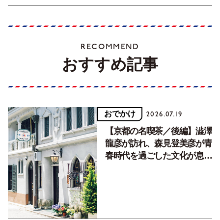
RECOMMEND
おすすめ記事
おでかけ
2026.07.19
【京都の名喫茶／後編】澁澤
龍彦が訪れ、森見登美彦が青
春時代を過ごした文化が息づ
く居場所。