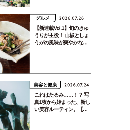
グルメ
2026.07.26
【新連載Vol.1】旬のきゅ
うりが主役！ 山椒としょ
うがの風味が爽やかな、
夏疲れを癒す10分おかず
美容と健康
2026.07.24
これはたるみ……！？ 写
真1枚から始まった、新し
い美容ルーティン。【中
川正子さんフォトエッセ
イVol.2】