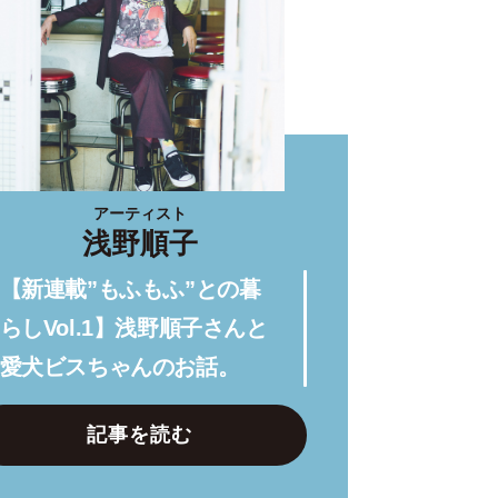
アーティスト
浅野順子
【新連載”もふもふ”との暮
らしVol.1】浅野順子さんと
愛犬ビスちゃんのお話。
記事を読む