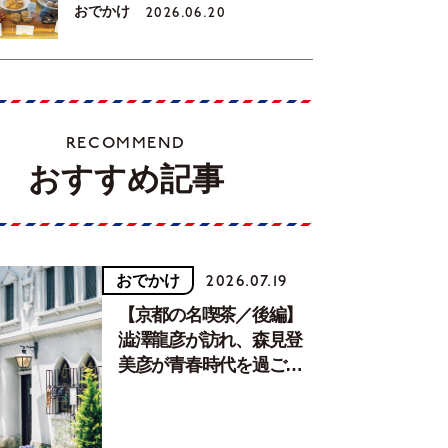
おでかけ
2026.06.20
RECOMMEND
おすすめ記事
おでかけ
2026.07.19
【京都の名喫茶／後編】
澁澤龍彦が訪れ、森見登
美彦が青春時代を過ごし
た文化が息づく居場所。