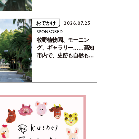
おでかけ
2026.07.25
SPONSORED
牧野植物園、モーニン
グ、ギャラリー……高知
市内で、史跡も自然もグ
ルメも楽しみ尽くす！
【地元の本屋さんとつく
った町歩きガイド／高知
編Part1】