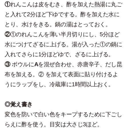
①
れんこんは皮をむき、酢を加えた熱湯に丸ご
と入れて2分ほど下ゆでする。酢を加えた水に
とり、水けをきる。鍋の湯はとっておく。
②
①のれんこんを薄い半月切りにし、5分ほど
水につけてざるに上げる。湯が入った①の鍋に
入れてさらに1分ほどゆで、ざるに上げる。
③
ボウルに
A
を混ぜ合わせ、赤唐辛子、だし昆
布を加える。② を加えて表面に貼り付けるよ
うにラップをし、冷蔵庫に1時間以上おく。
◎覚え書き
変色を防いで白い色をキープするために下ごし
らえに酢を使う。目安は大さじ3ほど。