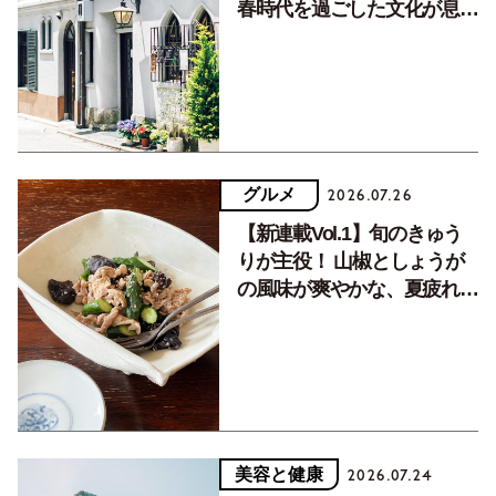
春時代を過ごした文化が息づ
く居場所。
グルメ
2026.07.26
【新連載Vol.1】旬のきゅう
りが主役！ 山椒としょうが
の風味が爽やかな、夏疲れを
癒す10分おかず
美容と健康
2026.07.24