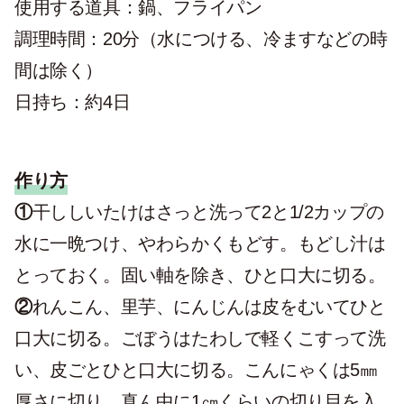
使用する道具：鍋、フライパン
調理時間：20分（水につける、冷ますなどの時
間は除く）
日持ち：約4日
作り方
①
干ししいたけはさっと洗って2と1/2カップの
水に一晩つけ、やわらかくもどす。もどし汁は
とっておく。固い軸を除き、ひと口大に切る。
②
れんこん、里芋、にんじんは皮をむいてひと
口大に切る。ごぼうはたわしで軽くこすって洗
い、皮ごとひと口大に切る。こんにゃくは5㎜
厚さに切り、真ん中に1㎝くらいの切り目を入