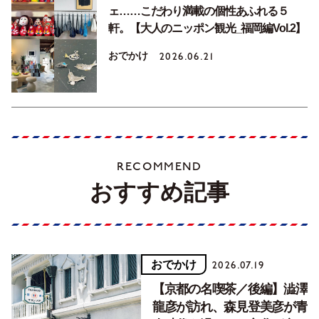
ェ……こだわり満載の個性あふれる５
軒。【大人のニッポン観光_福岡編Vol.2】
おでかけ
2026.06.21
RECOMMEND
おすすめ記事
おでかけ
2026.07.19
【京都の名喫茶／後編】澁澤
龍彦が訪れ、森見登美彦が青