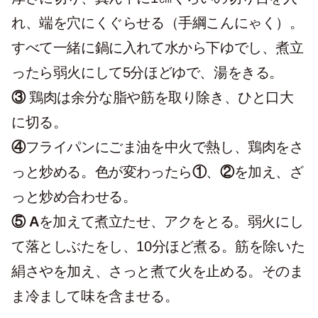
れ、端を穴にくぐらせる（手綱こんにゃく）。
すべて一緒に鍋に入れて水から下ゆでし、煮立
ったら弱火にして5分ほどゆで、湯をきる。
③
鶏肉は余分な脂や筋を取り除き、ひと口大
に切る。
④
フライパンにごま油を中火で熱し、鶏肉をさ
っと炒める。色が変わったら
①
、
②
を加え、ざ
っと炒め合わせる。
⑤ A
を加えて煮立たせ、アクをとる。弱火にし
て落としぶたをし、10分ほど煮る。筋を除いた
絹さやを加え、さっと煮て火を止める。そのま
ま冷まして味を含ませる。