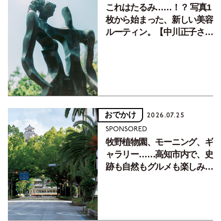
これはたるみ……！？ 写真1
枚から始まった、新しい美容
ルーティン。【中川正子さん
フォトエッセイVol.2】
おでかけ
2026.07.25
SPONSORED
牧野植物園、モーニング、ギ
ャラリー……高知市内で、史
跡も自然もグルメも楽しみ尽
くす！【地元の本屋さんとつ
くった町歩きガイド／高知編
Part1】