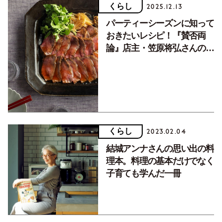
くらし
2025.12.13
パーティーシーズンに知って
おきたいレシピ！『賛否両
論』店主・笠原将弘さんの絶
対失敗しない和風ローストビ
ーフ
くらし
2023.02.04
結城アンナさんの思い出の料
理本。料理の基本だけでなく
子育ても学んだ一冊