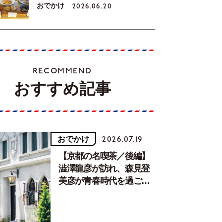
おでかけ
2026.06.20
RECOMMEND
おすすめ記事
おでかけ
2026.07.19
【京都の名喫茶／後編】
澁澤龍彦が訪れ、森見登
美彦が青春時代を過ごし
た文化が息づく居場所。