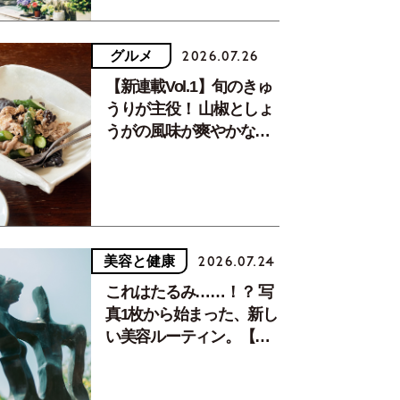
グルメ
2026.07.26
【新連載Vol.1】旬のきゅ
うりが主役！ 山椒としょ
うがの風味が爽やかな、
夏疲れを癒す10分おかず
美容と健康
2026.07.24
これはたるみ……！？ 写
真1枚から始まった、新し
い美容ルーティン。【中
川正子さんフォトエッセ
イVol.2】