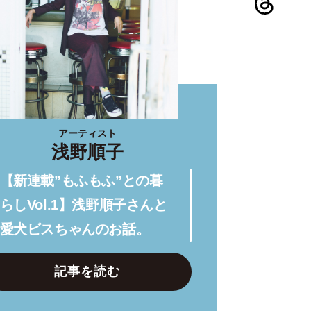
アーティスト
浅野順子
【新連載”もふもふ”との暮
らしVol.1】浅野順子さんと
愛犬ビスちゃんのお話。
記事を読む