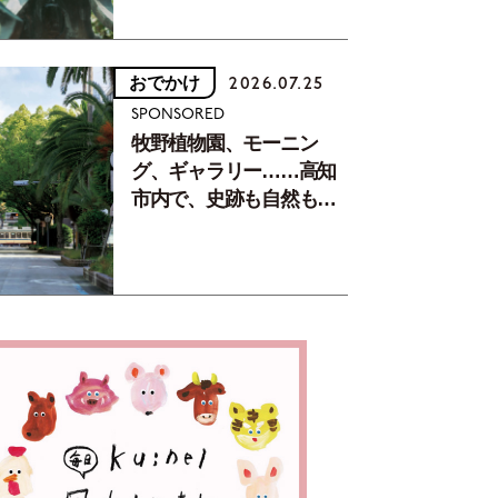
おでかけ
2026.07.25
SPONSORED
牧野植物園、モーニン
グ、ギャラリー……高知
市内で、史跡も自然もグ
ルメも楽しみ尽くす！
【地元の本屋さんとつく
った町歩きガイド／高知
編Part1】