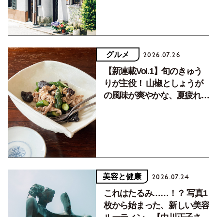
グルメ
2026.07.26
【新連載Vol.1】旬のきゅう
りが主役！ 山椒としょうが
の風味が爽やかな、夏疲れを
癒す10分おかず
美容と健康
2026.07.24
これはたるみ……！？ 写真1
枚から始まった、新しい美容