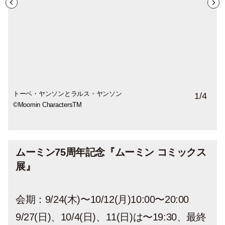
トーベ・ヤンソンとラルス・ヤンソン
トーベ・ヤンソン「『まいごの火星人』ス
トーベ・ヤンソン「『黄金のしっぽ』習
ラルス・ヤンソン「『Moomin and the Ten
1
/
4
©Moomin CharactersTM
ケッチ」 ©Moomin CharactersTM
作」 ©Moomin CharactersTM
Piggy Banks』原画」©Moomin
CharactersTM
ムーミン75周年記念『ムーミン コミックス
展』
会期：9/24(木)〜10/12(月)10:00〜20:00
9/27(日)、10/4(日)、11(日)は〜19:30、最終