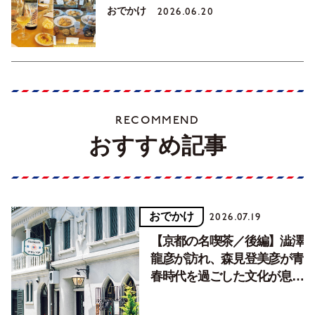
おでかけ
2026.06.20
RECOMMEND
おすすめ記事
おでかけ
2026.07.19
【京都の名喫茶／後編】澁澤
龍彦が訪れ、森見登美彦が青
春時代を過ごした文化が息づ
く居場所。