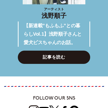
アーティスト
浅野順子
【新連載”もふもふ”との暮
らしVol.1】浅野順子さんと
愛犬ビスちゃんのお話。
記事を読む
FOLLOW OUR SNS