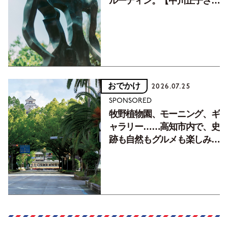
ルーティン。【中川正子さん
フォトエッセイVol.2】
おでかけ
2026.07.25
SPONSORED
牧野植物園、モーニング、ギ
ャラリー……高知市内で、史
跡も自然もグルメも楽しみ尽
くす！【地元の本屋さんとつ
くった町歩きガイド／高知編
Part1】