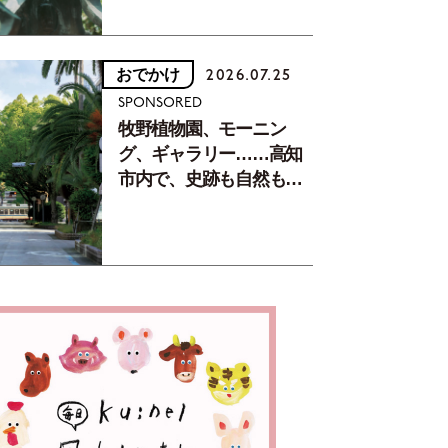
おでかけ
2026.07.25
SPONSORED
牧野植物園、モーニン
グ、ギャラリー……高知
市内で、史跡も自然もグ
ルメも楽しみ尽くす！
【地元の本屋さんとつく
った町歩きガイド／高知
編Part1】