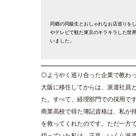
同郷の同級生とおしゃれなお店巡りを
東京時代の最後に勤めたのは、渋谷に
やテレビで観た東京のキラキラした世
程お世話になって、休日は会社の人た
いました」
くこともありました」
◎ようやく巡り合った企業で教わ
大阪に移住してからは、派遣社員
た。すべて、経理部門での採用で
商業高校で得た簿記資格は、私が
を救ってくれたのです。ただ一方
切っていた私は、正直、いくら派