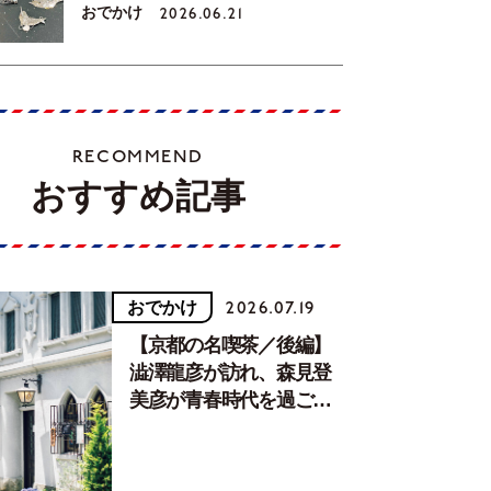
おでかけ
2026.06.21
RECOMMEND
おすすめ記事
おでかけ
2026.07.19
【京都の名喫茶／後編】
澁澤龍彦が訪れ、森見登
美彦が青春時代を過ごし
た文化が息づく居場所。