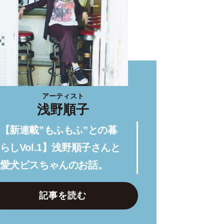
アーティスト
浅野順子
【新連載”もふもふ”との暮
らしVol.1】浅野順子さんと
愛犬ビスちゃんのお話。
記事を読む