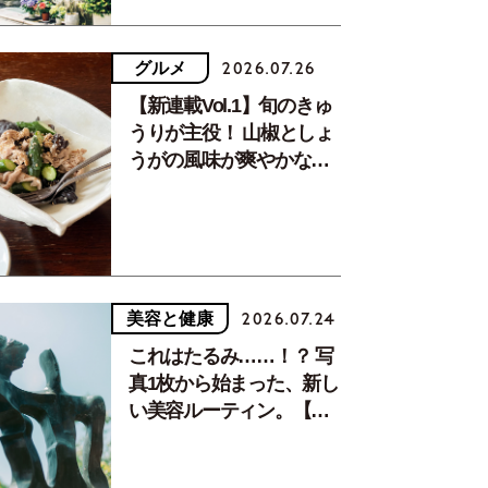
グルメ
2026.07.26
【新連載Vol.1】旬のきゅ
うりが主役！ 山椒としょ
うがの風味が爽やかな、
夏疲れを癒す10分おかず
美容と健康
2026.07.24
これはたるみ……！？ 写
真1枚から始まった、新し
い美容ルーティン。【中
川正子さんフォトエッセ
イVol.2】