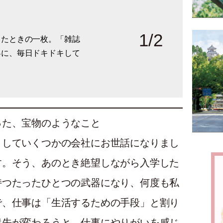
1
/
2
したときの一枚。「雑誌
あった企業。「４～５年
界に、毎日ドキドキして
ちとみんなでスキーに行
った、宝物のようなこと
としていくつかの会社にお世話になりまし
す。そう、あのとき絶望しながら入学した
持つたったひとつの武器になり、何度も私
で、仕事は「生活するための手段」と割り
遣先が変わろうと、仕事にやりがいを感じ