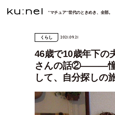
"マチュア"世代のときめき、全部。
2021.09.21
くらし
46歳で10歳年下
さんの話②―――
して、自分探しの