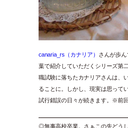
canaria_rs（カナリア）
さんが歩ん
葉で紹介していただくシリーズ第二
職試験に落ちたカナリアさんは、
ることに。しかし、現実は思って
試行錯誤の日々が続きます。※前
◎無事高校卒業。さぁこの先どう