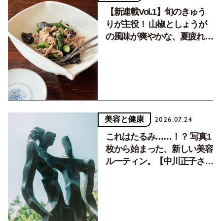
【新連載Vol.1】旬のきゅう
りが主役！ 山椒としょうが
の風味が爽やかな、夏疲れを
癒す10分おかず
美容と健康
2026.07.24
これはたるみ……！？ 写真1
枚から始まった、新しい美容
ルーティン。【中川正子さん
フォトエッセイVol.2】