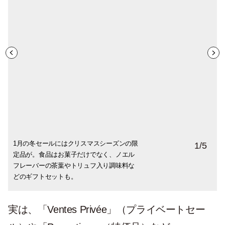
1月の冬セールにはクリスマスシーズンの限
先行割引がないブランドは、セール初日に
さまざまな値引き合戦が行われるので、最
夏だ、海だ、バカンスだ！ということで水
セールが始まると、色だけで表示されてい
1
/
5
定品が。食品はお菓子だけでなく、ノエル
朝から列が。入店制限がかかる所もあり、
初から60%オフというものも。消費者には
着ももちろんセール対象品。ちなみにフラ
たタグに割引率がついたシールがぺたり。
フレーバーの茶葉やトリュフ入り調味料な
人気ブランドはやはり早いもの勝ち。
嬉しいですが…。
ンスはビキニ派が多いような気がします。
どのギフトセットも。
実は、「Ventes Privée」（プライベートセー