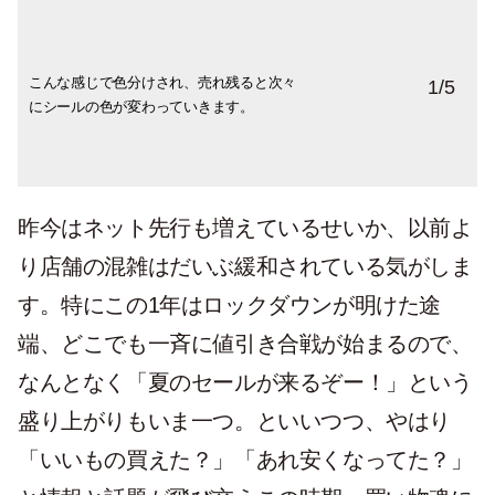
こんな感じで色分けされ、売れ残ると次々
フランスでは、価格表示から扱う商品ま
年に2回のタイミングに合わせて旅行に来る
どの店舗でも「Ventes Privée」（プライベ
「会員証がある人のみ」と書かれていて
1
/
5
にシールの色が変わっていきます。
で、セールに対しての細かい規定がありま
方も。フランスブランドのキッチン雑貨や
ートセール）や「Promotion」（特価品）な
も、ほとんどがその場で作れる無料の会員
す。といっても、買う側は出ているものを
食器は大人気。いつかの旅行の際には、み
ど、言い方を変えて長く売り出しを続けて
証です。
選ぶだけなんですが。
なさまもぜひ！
います。
昨今はネット先行も増えているせいか、以前よ
り店舗の混雑はだいぶ緩和されている気がしま
す。特にこの1年はロックダウンが明けた途
端、どこでも一斉に値引き合戦が始まるので、
なんとなく「夏のセールが来るぞー！」という
盛り上がりもいま一つ。といいつつ、やはり
「いいもの買えた？」「あれ安くなってた？」