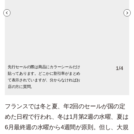
先行セールの際は商品にカラーシールだけ
デパートではこの1年、ロックダウンが明け
日用品や雑貨も安くなります。夏はイース
セール初日前日、先行には登場していない
1
/
4
貼ってあります。どこかに割引率がまとめ
るたびに一斉値引き。「安くなっている
ターで店頭に並んだグッズがセールに登
商品がビニールぐるぐる巻きでスタンバ
て表示されていますが、分からなければお
よ！」と連絡が飛び交ったりSNSが賑わい
場。この子たちはうさぎ好きの私が責任も
イ。これもこじあけようとするツワモノが
店の方に質問。
ます。
って連れ帰りました！
いてびっくり。
フランスでは冬と夏、年2回のセールが国の定
めた日程で行われ、冬は1月第2週の水曜、夏は
6月最終週の水曜から4週間が原則。但し、大規