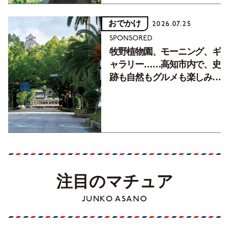
おでかけ
2026.07.25
SPONSORED
牧野植物園、モーニング、ギ
ャラリー……高知市内で、史
跡も自然もグルメも楽しみ尽
くす！【地元の本屋さんとつ
くった町歩きガイド／高知編
Part1】
注目のマチュア
JUNKO ASANO