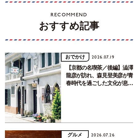
RECOMMEND
おすすめ記事
おでかけ
2026.07.19
【京都の名喫茶／後編】澁澤
龍彦が訪れ、森見登美彦が青
春時代を過ごした文化が息づ
く居場所。
グルメ
2026.07.26