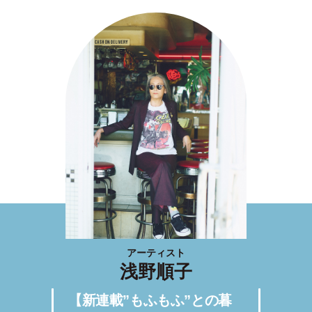
アーティスト
浅野順子
【新連載”もふもふ”との暮