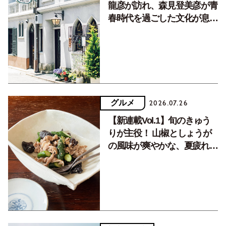
龍彦が訪れ、森見登美彦が青
春時代を過ごした文化が息づ
く居場所。
グルメ
2026.07.26
【新連載Vol.1】旬のきゅう
りが主役！ 山椒としょうが
の風味が爽やかな、夏疲れを
癒す10分おかず