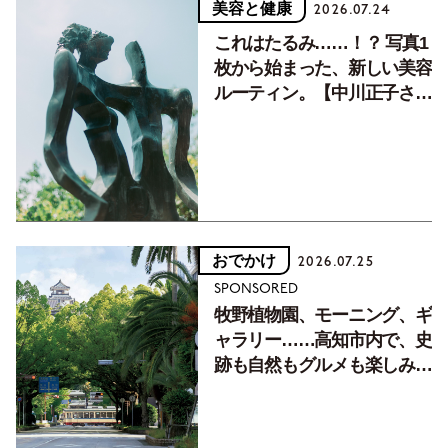
美容と健康
2026.07.24
これはたるみ……！？ 写真1
枚から始まった、新しい美容
ルーティン。【中川正子さん
フォトエッセイVol.2】
おでかけ
2026.07.25
SPONSORED
牧野植物園、モーニング、ギ
ャラリー……高知市内で、史
跡も自然もグルメも楽しみ尽
くす！【地元の本屋さんとつ
くった町歩きガイド／高知編
Part1】