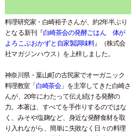
料理研究家・白崎裕子さんが、約2年半ぶり
となる新刊『
白崎茶会の発酵ごはん 体が
よろこぶおかずと自家製調味料
』（株式会
社マガジンハウス）を上梓しました。
神奈川県・葉山町の古民家でオーガニック
料理教室「
白崎茶会
」を主宰してきた白崎さ
んが、20年にわたって伝え続ける発酵の
力。本著は、すべてを手作りするのではな
く、みそや塩麹など、身近な発酵食材を取
り入れながら、簡単に失敗なく日々の料理