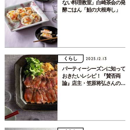
ない料理教室」白崎茶会の発
酵ごはん「鮭の大根寿し」
くらし
2025.12.13
パーティーシーズンに知って
おきたいレシピ！『賛否両
論』店主・笠原将弘さんの絶
対失敗しない和風ローストビ
ーフ