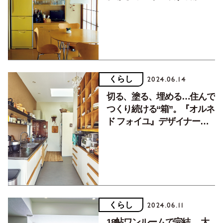
（後編）
くらし
2024.06.14
切る、塗る、埋める…住んで
つくり続ける“箱”。『オルネ
ド フォイユ』デザイナー・
谷 ヒュンスクさん（後編）
くらし
2024.06.11
18帖ワンルームで完結、 大