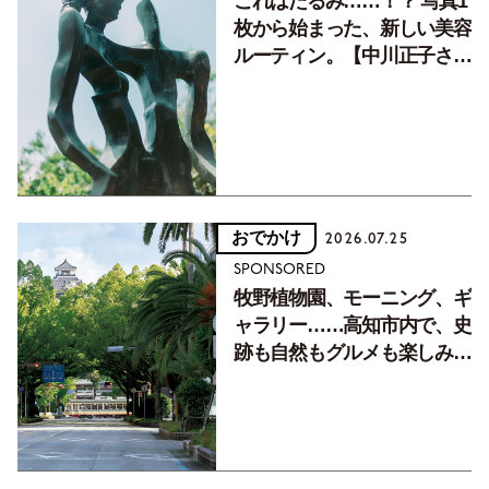
これはたるみ……！？ 写真1
枚から始まった、新しい美容
ルーティン。【中川正子さん
フォトエッセイVol.2】
おでかけ
2026.07.25
SPONSORED
牧野植物園、モーニング、ギ
ャラリー……高知市内で、史
跡も自然もグルメも楽しみ尽
くす！【地元の本屋さんとつ
くった町歩きガイド／高知編
Part1】