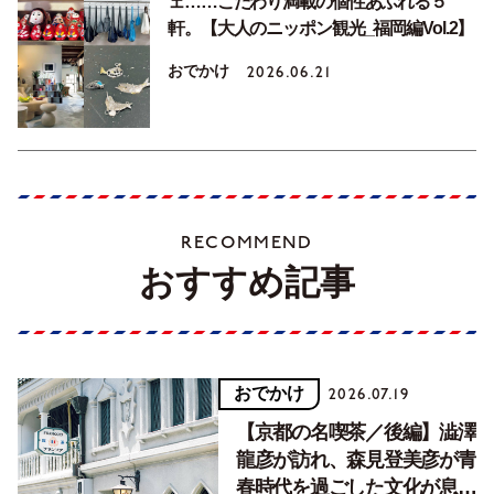
ェ……こだわり満載の個性あふれる５
軒。【大人のニッポン観光_福岡編Vol.2】
おでかけ
2026.06.21
RECOMMEND
おすすめ記事
おでかけ
2026.07.19
【京都の名喫茶／後編】澁澤
龍彦が訪れ、森見登美彦が青
春時代を過ごした文化が息づ