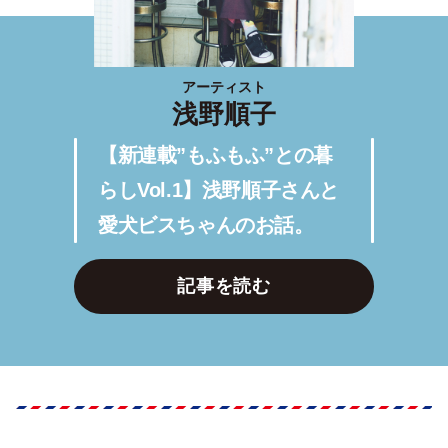
アーティスト
浅野順子
【新連載”もふもふ”との暮
らしVol.1】浅野順子さんと
愛犬ビスちゃんのお話。
記事を読む