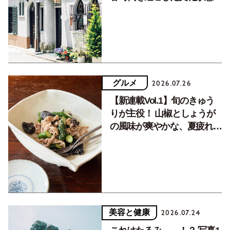
く居場所。
グルメ
2026.07.26
【新連載Vol.1】旬のきゅう
りが主役！ 山椒としょうが
の風味が爽やかな、夏疲れを
癒す10分おかず
美容と健康
2026.07.24