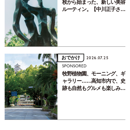
枚から始まった、新しい美容
ルーティン。【中川正子さん
フォトエッセイVol.2】
おでかけ
2026.07.25
SPONSORED
牧野植物園、モーニング、ギ
ャラリー……高知市内で、史
跡も自然もグルメも楽しみ尽
くす！【地元の本屋さんとつ
くった町歩きガイド／高知編
Part1】