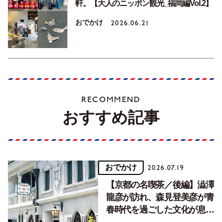
軒。【大人のニッポン観光_福岡編Vol.2】
おでかけ
2026.06.21
RECOMMEND
おすすめ記事
おでかけ
2026.07.19
【京都の名喫茶／後編】澁澤
龍彦が訪れ、森見登美彦が青
春時代を過ごした文化が息づ
く居場所。