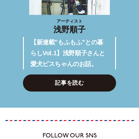
アーティスト
浅野順子
【新連載”もふもふ”との暮
らしVol.1】浅野順子さんと
愛犬ビスちゃんのお話。
記事を読む
FOLLOW OUR SNS