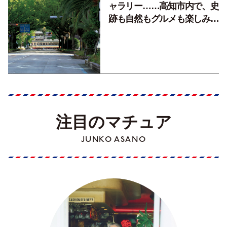
ャラリー……高知市内で、史
跡も自然もグルメも楽しみ尽
くす！【地元の本屋さんとつ
くった町歩きガイド／高知編
Part1】
注目のマチュア
JUNKO ASANO