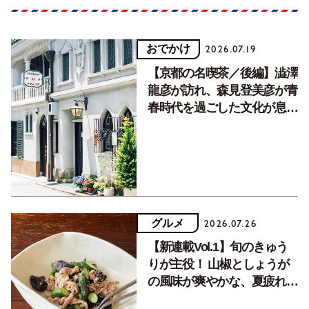
おでかけ
2026.07.19
【京都の名喫茶／後編】澁澤
龍彦が訪れ、森見登美彦が青
春時代を過ごした文化が息づ
く居場所。
グルメ
2026.07.26
【新連載Vol.1】旬のきゅう
りが主役！ 山椒としょうが
の風味が爽やかな、夏疲れを
癒す10分おかず