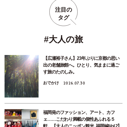
注目の
タグ
#大人の旅
【広瀬裕子さん】23年ぶりに京都の思い
出の老舗旅館へ。ひとり、気ままに過ご
す旅のたのしみ。
おでかけ
2026.07.30
福岡発のファッション、アート、カフ
ェ……こだわり満載の個性あふれる５
軒。【大人のニッポン観光_福岡編Vol.2】