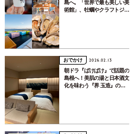
島へ。「世界で最も美しい美
術館」、牡蠣やクラフトジン
など大人を満たす7スポット
おでかけ
2026.02.13
朝ドラ『ばけばけ』で話題の
島根へ！美肌の湯と日本酒文
化を味わう『界 玉造』の大
人旅