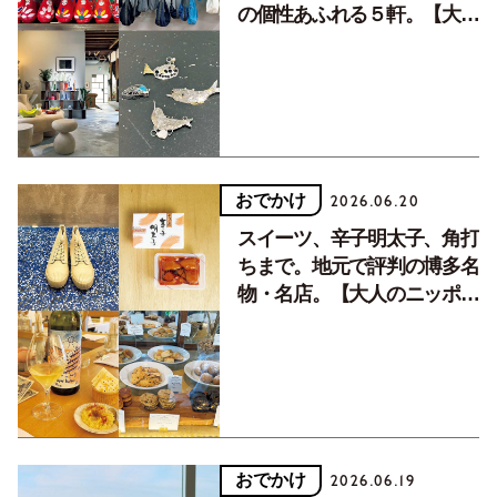
の個性あふれる５軒。【大人
のニッポン観光_福岡編
Vol.2】
おでかけ
2026.06.20
スイーツ、辛子明太子、角打
ちまで。地元で評判の博多名
物・名店。【大人のニッポン
観光＿福岡編Vol.1】
おでかけ
2026.06.19