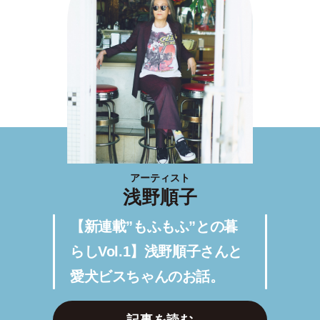
アーティスト
浅野順子
【新連載”もふもふ”との暮
らしVol.1】浅野順子さんと
愛犬ビスちゃんのお話。